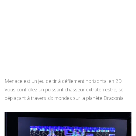
Menace est un jeu de tir à défilement horizontal en 2D.
Vous contrôlez un puissant chasseur extraterrestre, se
déplaçant à travers six mondes sur la planète Draconia.