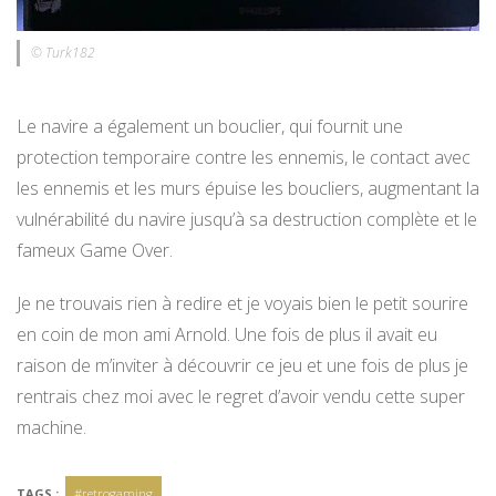
© Turk182
Le navire a également un bouclier, qui fournit une
protection temporaire contre les ennemis, le contact avec
les ennemis et les murs épuise les boucliers, augmentant la
vulnérabilité du navire jusqu’à sa destruction complète et le
fameux Game Over.
Je ne trouvais rien à redire et je voyais bien le petit sourire
en coin de mon ami Arnold. Une fois de plus il avait eu
raison de m’inviter à découvrir ce jeu et une fois de plus je
rentrais chez moi avec le regret d’avoir vendu cette super
machine.
TAGS :
#retrogaming