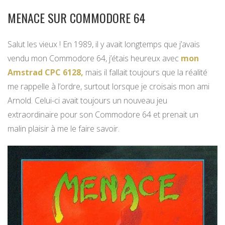
MENACE SUR COMMODORE 64
Salut les vieux ! En 1989, il y avait longtemps que j’avais
vendu mon Commodore 64, j’étais heureux avec
mon
Amstrad CPC 6128,
mais il fallait toujours que la réalité
me rappelle à l’ordre, surtout lorsque je croisais mon ami
Arnold. Celui-ci avait toujours un nouveau jeu
extraordinaire pour son Commodore 64 et prenait un
malin plaisir à me le faire savoir.