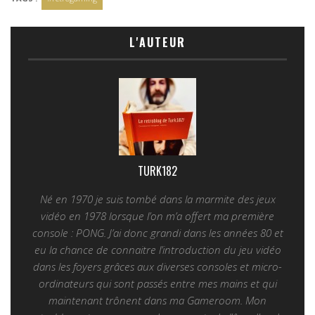
L'AUTEUR
TURK182
Né en 1970 je suis tombé dans la marmite des jeux
vidéo en 1978 lorsque l’on m’a offert ma première
console : PONG. J’ai donc grandi dans les années 80 et
eu la chance de connaitre l’introduction du jeu vidéo
dans les foyers grâces aux diverses consoles et micro-
ordinateurs qui sont passés entre mes mains et qui
maintenant trônent dans ma Gameroom. Mon