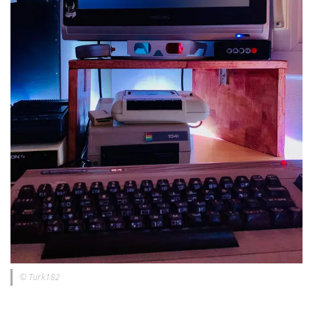
© Turk182