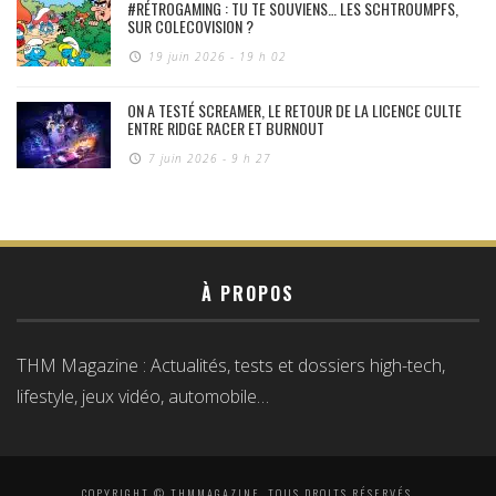
#RÉTROGAMING : TU TE SOUVIENS… LES SCHTROUMPFS,
SUR COLECOVISION ?
19 juin 2026 - 19 h 02
ON A TESTÉ SCREAMER, LE RETOUR DE LA LICENCE CULTE
ENTRE RIDGE RACER ET BURNOUT
7 juin 2026 - 9 h 27
À PROPOS
THM Magazine : Actualités, tests et dossiers high-tech,
lifestyle, jeux vidéo, automobile…
COPYRIGHT © THMMAGAZINE, TOUS DROITS RÉSERVÉS.