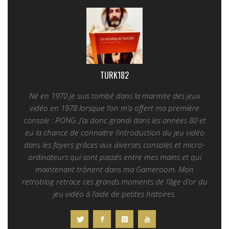
TURK182
Né en 1970 je suis tombé dans la marmite des jeux
vidéo en 1978 lorsque l’on m’a offert ma première
console : PONG. J’ai donc grandi dans les années 80 et
eu la chance de connaitre l’introduction du jeu vidéo
dans les foyers grâces aux diverses consoles et micro-
ordinateurs qui sont passés entre mes mains et qui
maintenant trônent dans ma Gameroom. Mon
retroblog retrace ces grands moments de l’âge d’or du
jeu vidéo à l’aide de petites histoires.