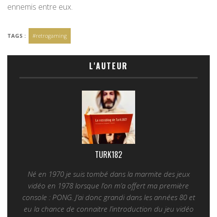
ennemis entre eux.
TAGS :
#retrogaming
L'AUTEUR
TURK182
Né en 1970 je suis tombé dans la marmite des jeux
vidéo en 1978 lorsque l’on m’a offert ma première
console : PONG. J’ai donc grandi dans les années 80 et
eu la chance de connaitre l’introduction du jeu vidéo