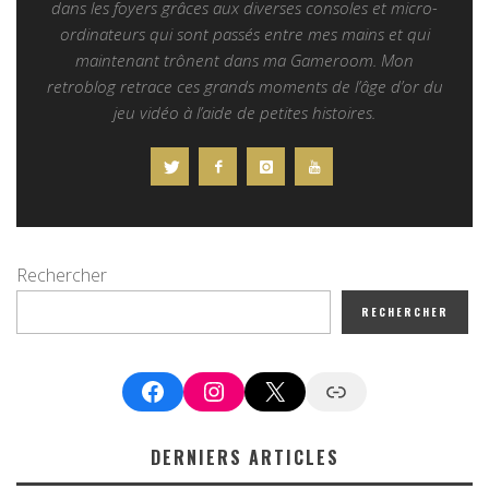
dans les foyers grâces aux diverses consoles et micro-
ordinateurs qui sont passés entre mes mains et qui
maintenant trônent dans ma Gameroom. Mon
retroblog retrace ces grands moments de l’âge d’or du
jeu vidéo à l’aide de petites histoires.
Rechercher
RECHERCHER
Facebook
Instagram
X
Google News
DERNIERS ARTICLES