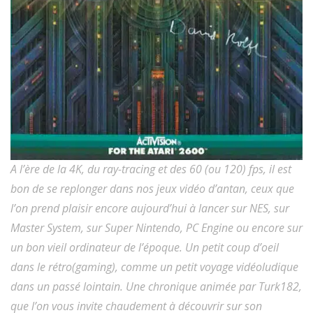
A l’ère de la 4K, du ray-tracing et des 60 (ou 120) fps, il est
bon de se replonger dans nos jeux vidéo d’antan, ceux que
l’on prend plaisir encore aujourd’hui à lancer sur NES, sur
Master System, sur Super Nintendo, PC Engine ou encore sur
un bon vieil ordinateur de l’époque. Un petit coup d’oeil
dans le rétro(gaming), comme un petit voyage vidéoludique
dans un passé lointain. Une chronique animée par Turk182,
que l’on vous invite chaudement à découvrir sur son