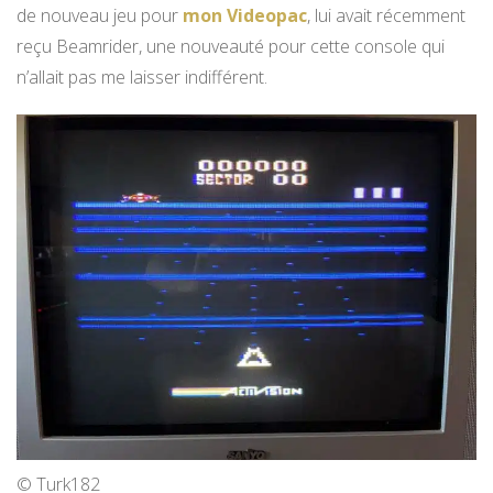
de nouveau jeu pour
mon Videopac
, lui avait récemment
reçu Beamrider, une nouveauté pour cette console qui
n’allait pas me laisser indifférent.
© Turk182