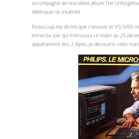
accompagné de l’excellent album The Unforgettab
débloquer la créativité.
Beaucoup me diront que s’amuser et VG 5000 ne 
immense joie qui m’envouta ce matin du 25 décem
appartement des 2 Alpes, je découvris cette machi