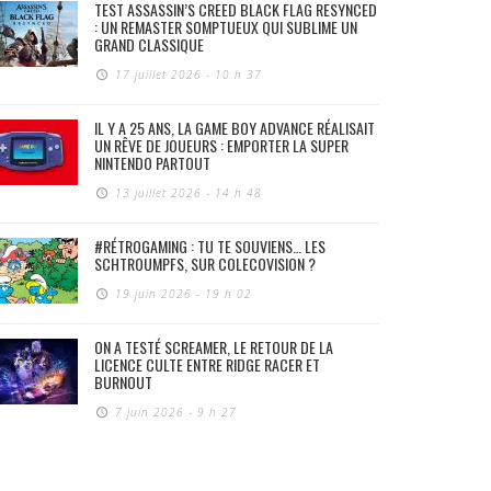
TEST ASSASSIN’S CREED BLACK FLAG RESYNCED
: UN REMASTER SOMPTUEUX QUI SUBLIME UN
GRAND CLASSIQUE
17 juillet 2026 - 10 h 37
IL Y A 25 ANS, LA GAME BOY ADVANCE RÉALISAIT
UN RÊVE DE JOUEURS : EMPORTER LA SUPER
NINTENDO PARTOUT
13 juillet 2026 - 14 h 48
#RÉTROGAMING : TU TE SOUVIENS… LES
SCHTROUMPFS, SUR COLECOVISION ?
19 juin 2026 - 19 h 02
ON A TESTÉ SCREAMER, LE RETOUR DE LA
LICENCE CULTE ENTRE RIDGE RACER ET
BURNOUT
7 juin 2026 - 9 h 27