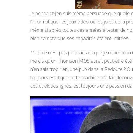
Je pense et j’en suis même persuadé que quelle q
l’informatique, les jeux vidéo ou les joies de la
même si après toutes ces années à tester de n
bien compte que ses capacités étaient limitées.
Mais ce n’est pas pour autant que je renierai ou 
me dis qu’un Thomson MO5 aurait peut-être été pl
n’en sais trop rien, une pub dans la Redoute ? Ou p
toujours est-il que cette machine m’a fait découvri
ces quelques lignes, est toujours une passion da