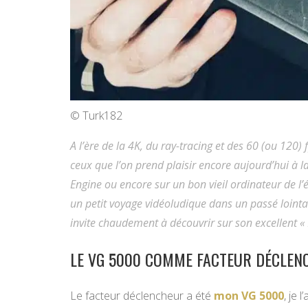
© Turk182
A l’ère de la 4K, du ray-tracing et des 60 (ou 120)
ceux que l’on prend plaisir encore aujourd’hui à 
Engine ou encore sur un bon vieil ordinateur de l
un petit voyage vidéoludique dans un passé loint
invite chaudement à découvrir sur son excellent « 
LE VG 5000 COMME FACTEUR DÉCLEN
Le facteur déclencheur a été
mon VG 5000
, je 