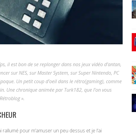
 fps, il est bon de se replonger dans nos jeux vidéo d’antan,
lancer sur NES, sur Master System, sur Super Nintendo, PC
’époque. Un petit coup d’oeil dans le rétro(gaming), comme
ain. Une chronique animée par Turk182, que l’on vous
Rétroblog ».
CHEUR
l’ai rallumé pour m’amuser un peu dessus et je l’ai