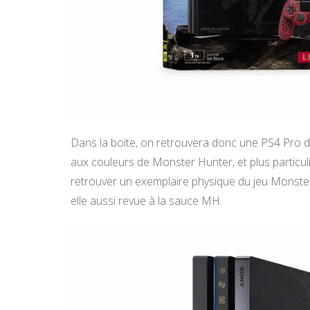
Dans la boite, on retrouvera donc une PS4 Pro d
aux couleurs de Monster Hunter, et plus particul
retrouver un exemplaire physique du jeu Monste
elle aussi revue à la sauce MH.