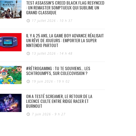
TEST ASSASSIN’S CREED BLACK FLAG RESYNCED
: UN REMASTER SOMPTUEUX QUI SUBLIME UN
GRAND CLASSIQUE
17 juillet 2026 - 10 h 37
IL Y A 25 ANS, LA GAME BOY ADVANCE RÉALISAIT
UN RÊVE DE JOUEURS : EMPORTER LA SUPER
NINTENDO PARTOUT
13 juillet 2026 - 14 h 48
#RÉTROGAMING : TU TE SOUVIENS… LES
SCHTROUMPFS, SUR COLECOVISION ?
19 juin 2026 - 19 h 02
ON A TESTÉ SCREAMER, LE RETOUR DE LA
LICENCE CULTE ENTRE RIDGE RACER ET
BURNOUT
7 juin 2026 - 9 h 27