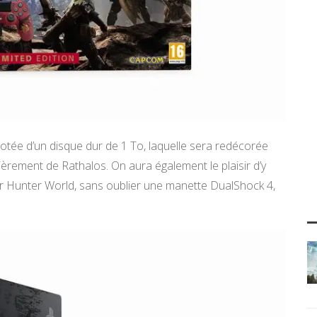
otée d’un disque dur de 1 To, laquelle sera redécorée
ièrement de Rathalos. On aura également le plaisir d’y
r Hunter World, sans oublier une manette DualShock 4,