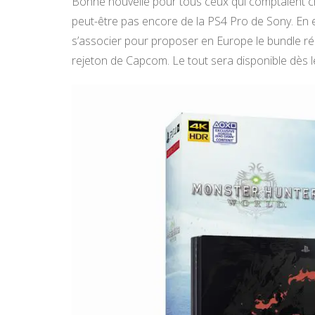
Bonne nouvelle pour tous ceux qui comptaient 
peut-être pas encore de la PS4 Pro de Sony. En 
s’associer pour proposer en Europe le bundle réuni
rejeton de Capcom. Le tout sera disponible dès le