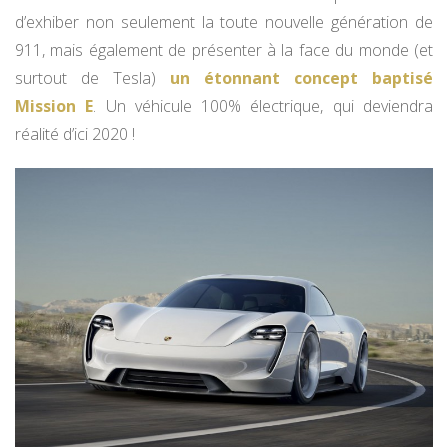
d’exhiber non seulement la toute nouvelle génération de
911, mais également de présenter à la face du monde (et
surtout de Tesla)
un étonnant concept baptisé
Mission E
. Un véhicule 100% électrique, qui deviendra
réalité d’ici 2020 !