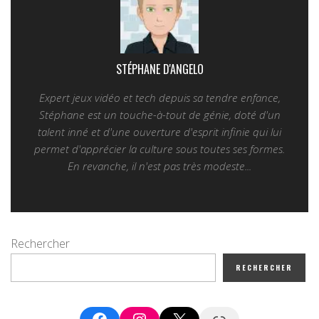
STÉPHANE D'ANGELO
Expert jeux vidéo et tech depuis sa tendre enfance,
Stéphane est un touche-à-tout de génie, doté d'un
talent inné et d'une ouverture d'esprit infinie qui lui
permet d'apprécier la culture sous toutes ses formes.
En revanche, il n'est pas très modeste...
Rechercher
RECHERCHER
Facebook
Instagram
X
Google News