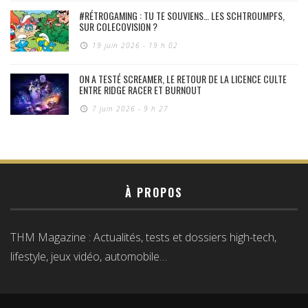
#RÉTROGAMING : TU TE SOUVIENS… LES SCHTROUMPFS,
SUR COLECOVISION ?
19 juin 2026 - 19 h 02
ON A TESTÉ SCREAMER, LE RETOUR DE LA LICENCE CULTE
ENTRE RIDGE RACER ET BURNOUT
7 juin 2026 - 9 h 27
À PROPOS
THM Magazine : Actualités, tests et dossiers high-tech,
lifestyle, jeux vidéo, automobile…