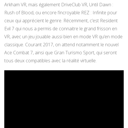
Arkham VR, mais également DriveClub VR, Until Dawn :
Rush of Blood, ou encore l’incroyable REZ : Infinite pour
ceux qui apprécient le genre. Récemment, c’est Resident
Evil 7 qui nous a permis de connaitre le grand frisson en
VR, avec un jeu jouable aussi bien en mode VR qu’en mode
classique. Courant 2017, on attend notamment le nouvel
Ace Combat 7, ainsi que Gran Turismo Sport, qui seront
tous deux compatibles avec la réalité virtuelle.