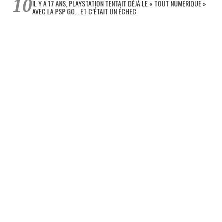
IL Y A 17 ANS, PLAYSTATION TENTAIT DÉJÀ LE « TOUT NUMÉRIQUE »
AVEC LA PSP GO… ET C’ÉTAIT UN ÉCHEC