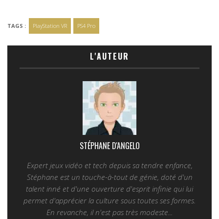
TAGS :
PlayStation VR
PS4 Pro
L'AUTEUR
STÉPHANE D'ANGELO
Expert jeux vidéo et tech depuis sa tendre enfance,
Stéphane est un touche-à-tout de génie, doté d'un
talent inné et d'une ouverture d'esprit infinie qui lui
permet d'apprécier la culture sous toutes ses formes.
En revanche, il n'est pas très modeste...