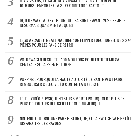
IL Y A 25 ANS, LA GAME BOY ADVANCE RÉALISAIT UN RÊVE DE
JOUEURS : EMPORTER LA SUPER NINTENDO PARTOUT
GOD OF WAR LAUFEY : POURQUOI SA SORTIE AVANT 2028 SEMBLE
DÉSORMAIS QUASIMENT ACQUISE
LEGO ARCADE PINBALL MACHINE : UN FLIPPER FONCTIONNEL DE 2 274
PIÈCES POUR LES FANS DE RÉTRO
VOLKSWAGEN RECRUTE… 100 MOUTONS POUR ENTRETENIR SA
CENTRALE SOLAIRE EN POLOGNE
POPPINS : POURQUOI LA HAUTE AUTORITÉ DE SANTÉ VEUT FAIRE
REMBOURSER CE JEU VIDÉO CONTRE LA DYSLEXIE
LE JEU VIDÉO PHYSIQUE N’EST PAS MORT ! POURQUOI DE PLUS EN
PLUS DE JOUEURS REFUSENT LE TOUT NUMÉRIQUE
NINTENDO TOURNE UNE PAGE HISTORIQUE, ET LA SWITCH VA BIENTÔT
DISPARAÎTRE DES RAYONS