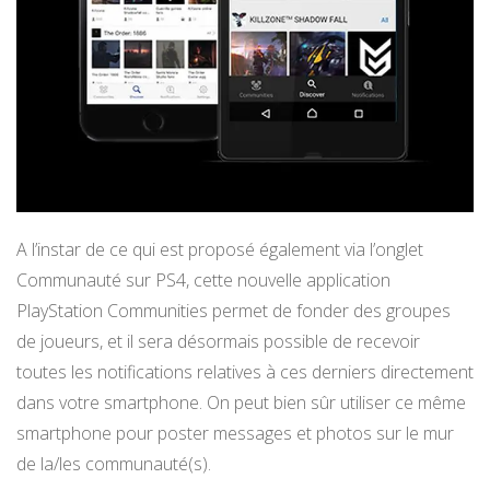
A l’instar de ce qui est proposé également via l’onglet
Communauté sur PS4, cette nouvelle application
PlayStation Communities permet de fonder des groupes
de joueurs, et il sera désormais possible de recevoir
toutes les notifications relatives à ces derniers directement
dans votre smartphone. On peut bien sûr utiliser ce même
smartphone pour poster messages et photos sur le mur
de la/les communauté(s).