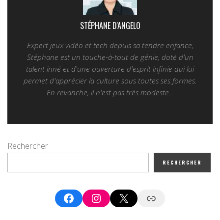
STÉPHANE D'ANGELO
Expert jeux vidéo et tech depuis sa tendre enfance,
Stéphane est un touche-à-tout de génie, doté d'un
talent inné et d'une ouverture d'esprit infinie qui lui
permet d'apprécier la culture sous toutes ses formes.
En revanche, il n'est pas très modeste...
Rechercher
RECHERCHER
Facebook
Instagram
X
Google News