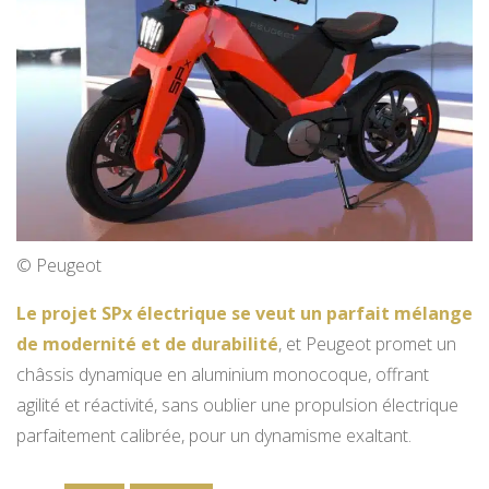
© Peugeot
Le projet SPx électrique se veut un parfait mélange
de modernité et de durabilité
, et Peugeot promet un
châssis dynamique en aluminium monocoque, offrant
agilité et réactivité, sans oublier une propulsion électrique
parfaitement calibrée, pour un dynamisme exaltant.