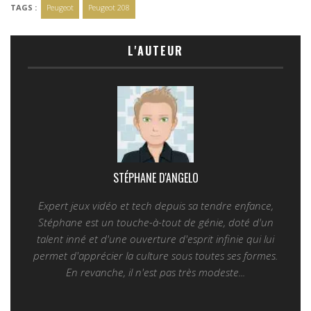
TAGS :
Peugeot
Peugeot 208
L'AUTEUR
STÉPHANE D'ANGELO
Expert jeux vidéo et tech depuis sa tendre enfance,
Stéphane est un touche-à-tout de génie, doté d'un
talent inné et d'une ouverture d'esprit infinie qui lui
permet d'apprécier la culture sous toutes ses formes.
En revanche, il n'est pas très modeste...