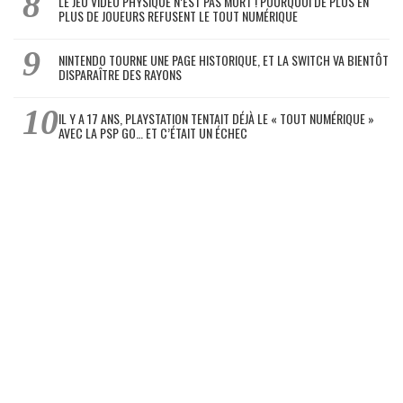
LE JEU VIDÉO PHYSIQUE N’EST PAS MORT ! POURQUOI DE PLUS EN
PLUS DE JOUEURS REFUSENT LE TOUT NUMÉRIQUE
NINTENDO TOURNE UNE PAGE HISTORIQUE, ET LA SWITCH VA BIENTÔT
DISPARAÎTRE DES RAYONS
IL Y A 17 ANS, PLAYSTATION TENTAIT DÉJÀ LE « TOUT NUMÉRIQUE »
AVEC LA PSP GO… ET C’ÉTAIT UN ÉCHEC