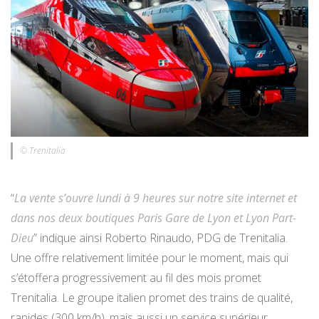
© Trenitalia
“
La vente s’ouvre lundi à 9 heures sur notre site internet et
dans nos deux boutiques Paris Gare de Lyon et Lyon Part-
Dieu
” indique ainsi Roberto Rinaudo, PDG de Trenitalia.
Une offre relativement limitée pour le moment, mais qui
s’étoffera progressivement au fil des mois promet
Trenitalia. Le groupe italien promet des trains de qualité,
rapides (300 km/h), mais aussi un service supérieur,