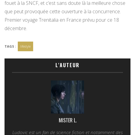
fouet à la SNCF, et c’est sans doute là la meilleure chose
que peut provoquée cette ouverture à la concurrence.
Premier voyage Trenitalia en France prévu pour ce 18
décembre.
TAGS :
lifestyle
L'AUTEUR
MISTER L.
Ludovic est un fan de science fiction et notamment des