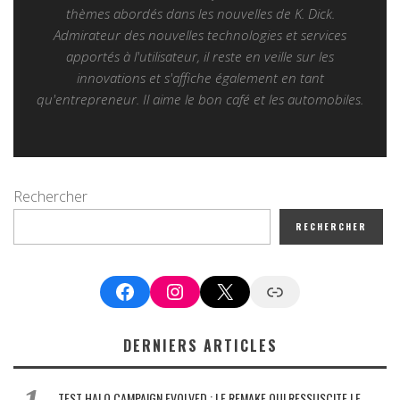
thèmes abordés dans les nouvelles de K. Dick.
Admirateur des nouvelles technologies et services
apportés à l'utilisateur, il reste en veille sur les
innovations et s'affiche également en tant
qu'entrepreneur. Il aime le bon café et les automobiles.
Rechercher
RECHERCHER
Facebook
Instagram
X
Google News
DERNIERS ARTICLES
TEST HALO CAMPAIGN EVOLVED : LE REMAKE QUI RESSUSCITE LE