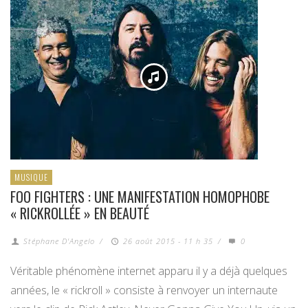
MUSIQUE
FOO FIGHTERS : UNE MANIFESTATION HOMOPHOBE
« RICKROLLÉE » EN BEAUTÉ
Stéphane D'Angelo
/
26 août 2015 - 11 h 35
/
0
Véritable phénomène internet apparu il y a déjà quelques
années, le « rickroll » consiste à renvoyer un internaute