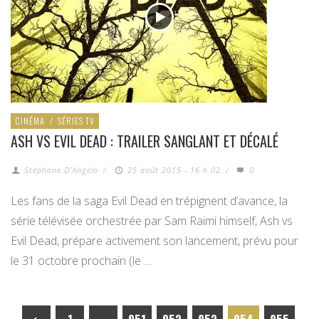
CINÉMA
/
SÉRIES TV
ASH VS EVIL DEAD : TRAILER SANGLANT ET DÉCALÉ
Stéphane D'Angelo
/
25 août 2015 - 16 h 02
/
0
Les fans de la saga Evil Dead en trépignent d’avance, la
série télévisée orchestrée par Sam Raimi himself, Ash vs
Evil Dead, prépare activement son lancement, prévu pour
le 31 octobre prochain (le …