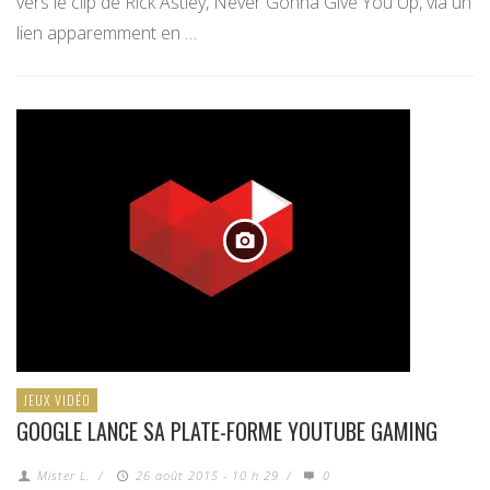
vers le clip de Rick Astley, Never Gonna Give You Up, via un
lien apparemment en …
JEUX VIDÉO
GOOGLE LANCE SA PLATE-FORME YOUTUBE GAMING
Mister L.
/
26 août 2015 - 10 h 29
/
0