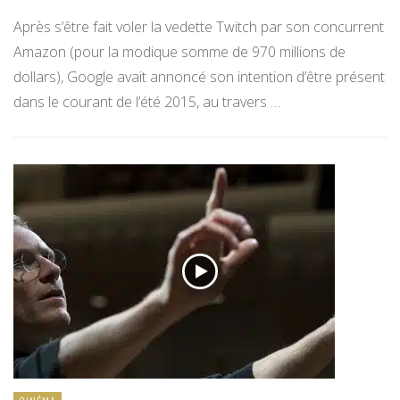
Après s’être fait voler la vedette Twitch par son concurrent
Amazon (pour la modique somme de 970 millions de
dollars), Google avait annoncé son intention d’être présent
dans le courant de l’été 2015, au travers …