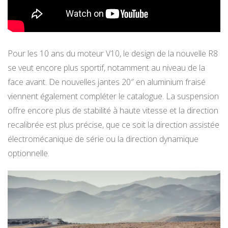
Pour les 10 ans du moteur V10, le design de la nouvelle R8
se veut encore plus sportif, notamment au niveau de la
face avant. De nouvelles jantes 20″ en aluminium fraisé
viennent également compléter le catalogue. La suspension
offre encore plus de stabilité à haute vitesse et la direction
recalibrée est plus précise, que ce soit la direction assistée
électromécanique de série ou la direction dynamique
optionnelle.