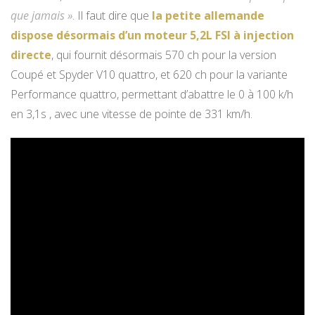
que jamais »
. Il faut dire que
la petite allemande
dispose désormais d’un moteur 5,2L FSI à injection
directe
, qui fournit désormais 570 ch pour la version
Coupé et Spyder V10 quattro, et 620 ch pour la variante
Performance quattro, permettant d’abattre le 0 à 100 k/h
en 3,1s , avec une vitesse de pointe de 331 km/h.