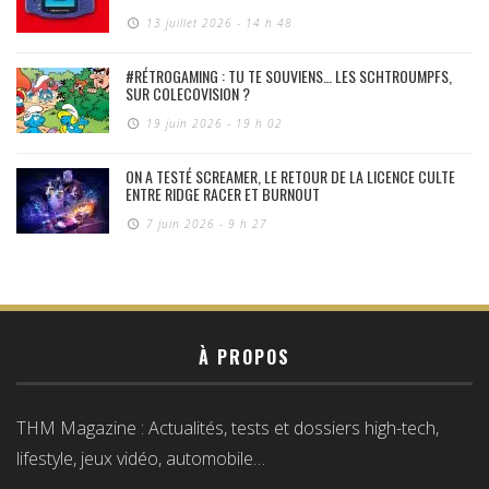
13 juillet 2026 - 14 h 48
#RÉTROGAMING : TU TE SOUVIENS… LES SCHTROUMPFS,
SUR COLECOVISION ?
19 juin 2026 - 19 h 02
ON A TESTÉ SCREAMER, LE RETOUR DE LA LICENCE CULTE
ENTRE RIDGE RACER ET BURNOUT
7 juin 2026 - 9 h 27
À PROPOS
THM Magazine : Actualités, tests et dossiers high-tech,
lifestyle, jeux vidéo, automobile…