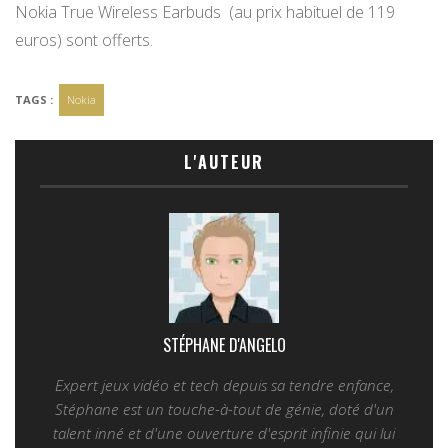
Nokia True Wireless Earbuds (au prix habituel de 119
euros) sont offerts.
TAGS :
Nokia
L'AUTEUR
STÉPHANE D'ANGELO
Expert jeux vidéo et tech depuis sa tendre enfance,
Stéphane est un touche-à-tout de génie, doté d'un
talent inné et d'une ouverture d'esprit infinie qui lui