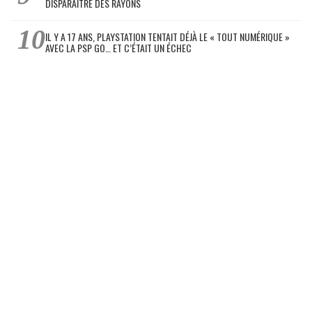
DISPARAÎTRE DES RAYONS
IL Y A 17 ANS, PLAYSTATION TENTAIT DÉJÀ LE « TOUT NUMÉRIQUE »
AVEC LA PSP GO… ET C’ÉTAIT UN ÉCHEC