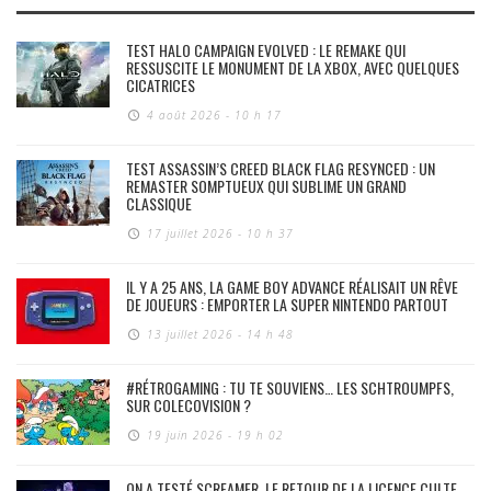
TEST HALO CAMPAIGN EVOLVED : LE REMAKE QUI
RESSUSCITE LE MONUMENT DE LA XBOX, AVEC QUELQUES
CICATRICES
4 août 2026 - 10 h 17
TEST ASSASSIN’S CREED BLACK FLAG RESYNCED : UN
REMASTER SOMPTUEUX QUI SUBLIME UN GRAND
CLASSIQUE
17 juillet 2026 - 10 h 37
IL Y A 25 ANS, LA GAME BOY ADVANCE RÉALISAIT UN RÊVE
DE JOUEURS : EMPORTER LA SUPER NINTENDO PARTOUT
13 juillet 2026 - 14 h 48
#RÉTROGAMING : TU TE SOUVIENS… LES SCHTROUMPFS,
SUR COLECOVISION ?
19 juin 2026 - 19 h 02
ON A TESTÉ SCREAMER, LE RETOUR DE LA LICENCE CULTE