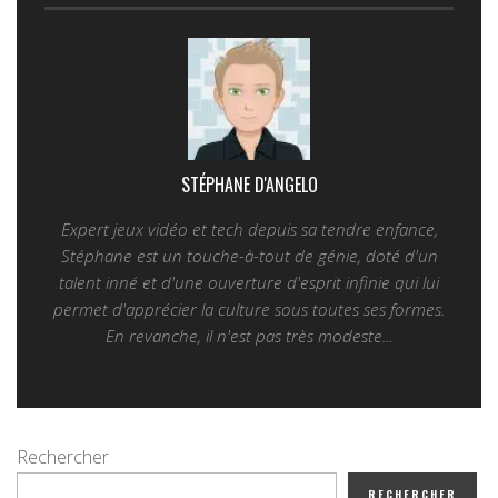
STÉPHANE D'ANGELO
Expert jeux vidéo et tech depuis sa tendre enfance,
Stéphane est un touche-à-tout de génie, doté d'un
talent inné et d'une ouverture d'esprit infinie qui lui
permet d'apprécier la culture sous toutes ses formes.
En revanche, il n'est pas très modeste...
Rechercher
RECHERCHER