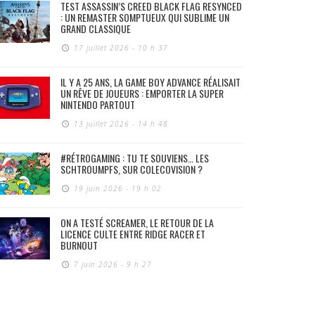
TEST ASSASSIN’S CREED BLACK FLAG RESYNCED
: UN REMASTER SOMPTUEUX QUI SUBLIME UN
GRAND CLASSIQUE
17 juillet 2026 - 10 h 37
IL Y A 25 ANS, LA GAME BOY ADVANCE RÉALISAIT
UN RÊVE DE JOUEURS : EMPORTER LA SUPER
NINTENDO PARTOUT
13 juillet 2026 - 14 h 48
#RÉTROGAMING : TU TE SOUVIENS… LES
SCHTROUMPFS, SUR COLECOVISION ?
19 juin 2026 - 19 h 02
ON A TESTÉ SCREAMER, LE RETOUR DE LA
LICENCE CULTE ENTRE RIDGE RACER ET
BURNOUT
7 juin 2026 - 9 h 27