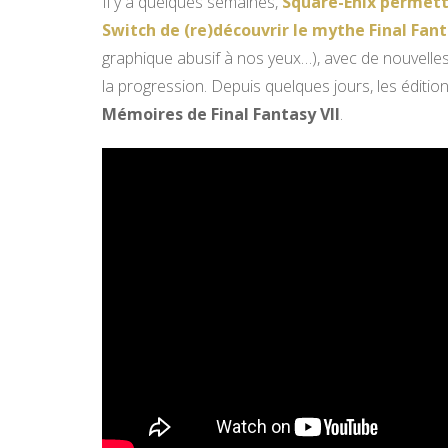
Il y a quelques semaines,
Square-Enix permett
Switch de (re)découvrir le mythe Final Fant
graphique abusif à nos yeux…), avec de nouvelles
la progression. Depuis quelques jours, les éditio
Mémoires de Final Fantasy VII
.