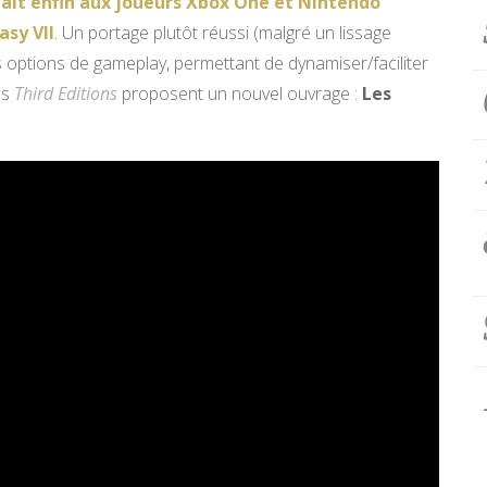
ait enfin aux joueurs Xbox One et Nintendo
asy VII
. Un portage plutôt réussi (malgré un lissage
 options de gameplay, permettant de dynamiser/faciliter
ns
Third Editions
proposent un nouvel ouvrage :
Les