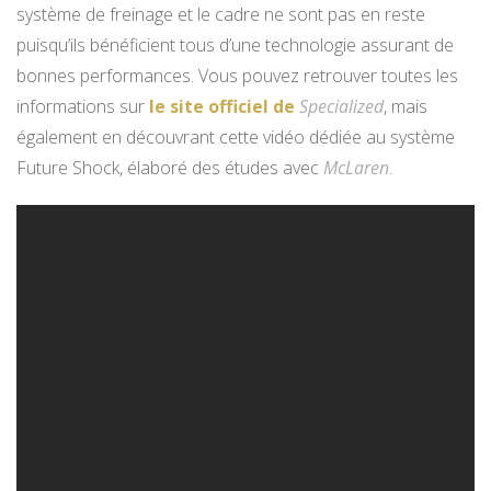
système de freinage et le cadre ne sont pas en reste
puisqu’ils bénéficient tous d’une technologie assurant de
bonnes performances. Vous pouvez retrouver toutes les
informations sur
le site officiel de
Specialized
, mais
également en découvrant cette vidéo dédiée au système
Future Shock, élaboré des études avec
McLaren
.