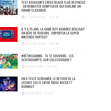
TEST ASSASSIN’S CREED BLACK FLAG RESYNCED
: UN REMASTER SOMPTUEUX QUI SUBLIME UN
GRAND CLASSIQUE
17 juillet 2026 - 10 h 37
IL Y A 25 ANS, LA GAME BOY ADVANCE RÉALISAIT
UN RÊVE DE JOUEURS : EMPORTER LA SUPER
NINTENDO PARTOUT
13 juillet 2026 - 14 h 48
#RÉTROGAMING : TU TE SOUVIENS… LES
SCHTROUMPFS, SUR COLECOVISION ?
19 juin 2026 - 19 h 02
ON A TESTÉ SCREAMER, LE RETOUR DE LA
LICENCE CULTE ENTRE RIDGE RACER ET
BURNOUT
7 juin 2026 - 9 h 27