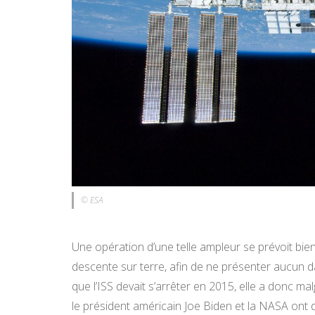
© ESA
Une opération d’une telle ampleur se prévoit bi
descente sur terre, afin de ne présenter aucun da
que l’ISS devait s’arrêter en 2015, elle a donc 
le président américain Joe Biden et la NASA ont dé