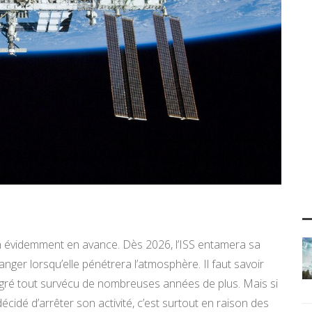
en évidemment en avance. Dès 2026, l’ISS entamera sa
nger lorsqu’elle pénétrera l’atmosphère. Il faut savoir
malgré tout survécu de nombreuses années de plus. Mais si
cidé d’arrêter son activité, c’est surtout en raison des