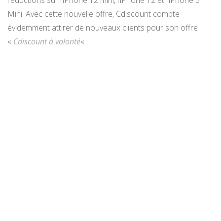
réductions sur l’iPhone 12 mini, l’iPhone 12 et l’iPhone 3
Mini. Avec cette nouvelle offre, Cdiscount compte
évidemment attirer de nouveaux clients pour son offre
«
Cdiscount à volonté
« .