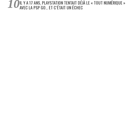
IL Y A 17 ANS, PLAYSTATION TENTAIT DÉJÀ LE « TOUT NUMÉRIQUE »
AVEC LA PSP GO… ET C’ÉTAIT UN ÉCHEC