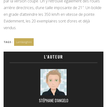
par la version coupé. On y retrouve également des roues
arrière directrices, d’une taille imposante de 21″. Un bolide
en grade d’atteindre les 350 km/h en vitesse de pointe.
Evidemment, les 20 exemplaires sont d’ores et déjà
vendus.
TAGS :
Lamborghini
L'AUTEUR
STÉPHANE D'ANGELO