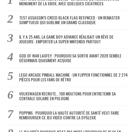
MONUMENT DE LA XBOX, AVEC QUELQUES CICATRICES
TEST ASSASSIN’S CREED BLACK FLAG RESYNCED : UN REMASTER
SOMPTUEUX QUI SUBLIME UN GRAND CLASSIQUE
IL Y A 25 ANS, LA GAME BOY ADVANCE RÉALISAIT UN RÊVE DE
JOUEURS : EMPORTER LA SUPER NINTENDO PARTOUT
GOD OF WAR LAUFEY : POURQUOI SA SORTIE AVANT 2028 SEMBLE
DÉSORMAIS QUASIMENT ACQUISE
LEGO ARCADE PINBALL MACHINE : UN FLIPPER FONCTIONNEL DE 2 274
PIÈCES POUR LES FANS DE RÉTRO
VOLKSWAGEN RECRUTE… 100 MOUTONS POUR ENTRETENIR SA
CENTRALE SOLAIRE EN POLOGNE
POPPINS : POURQUOI LA HAUTE AUTORITÉ DE SANTÉ VEUT FAIRE
REMBOURSER CE JEU VIDÉO CONTRE LA DYSLEXIE
LE JEU VIDÉO PHYSIQUE N’EST PAS MORT ! POURQUOI DE PLUS EN