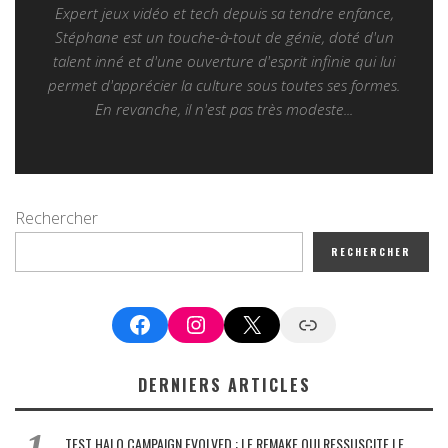
Expert jeux vidéo et tech depuis sa tendre enfance,
Stéphane est un touche-à-tout de génie, doté d'un
talent inné et d'une ouverture d'esprit infinie qui lui
permet d'apprécier la culture sous toutes ses formes.
En revanche, il n'est pas très modeste...
Rechercher
RECHERCHER
Facebook
Instagram
X
Google News
DERNIERS ARTICLES
TEST HALO CAMPAIGN EVOLVED : LE REMAKE QUI RESSUSCITE LE