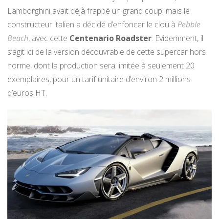
Lamborghini avait déjà frappé un grand coup, mais le
constructeur italien a décidé d’enfoncer le clou à
Pebble
Beach
, avec cette
Centenario Roadster
. Evidemment, il
s’agit ici de la version découvrable de cette supercar hors
norme, dont la production sera limitée à seulement 20
exemplaires, pour un tarif unitaire d’environ 2 millions
d’euros HT.