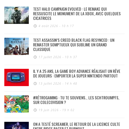
TEST HALO CAMPAIGN EVOLVED : LE REMAKE QUI
RESSUSCITE LE MONUMENT DE LA XBOX, AVEC QUELQUES
CICATRICES
4 août 2026 - 10 h 17
TEST ASSASSIN’S CREED BLACK FLAG RESYNCED : UN
REMASTER SOMPTUEUX QUI SUBLIME UN GRAND
CLASSIQUE
17 juillet 2026 - 10 h 37
IL Y A 25 ANS, LA GAME BOY ADVANCE RÉALISAIT UN RÊVE
DE JOUEURS : EMPORTER LA SUPER NINTENDO PARTOUT
13 juillet 2026 - 14 h 48
#RÉTROGAMING : TU TE SOUVIENS… LES SCHTROUMPFS,
SUR COLECOVISION ?
19 juin 2026 - 19 h 02
ON A TESTÉ SCREAMER, LE RETOUR DE LA LICENCE CULTE
ENTRE RIDGE RACER ET BURNOUT