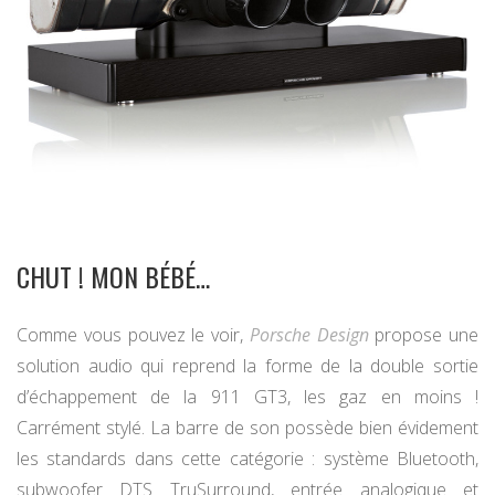
CHUT ! MON BÉBÉ…
Comme vous pouvez le voir,
Porsche Design
propose une
solution audio qui reprend la forme de la double sortie
d’échappement de la 911 GT3, les gaz en moins !
Carrément stylé. La barre de son possède bien évidement
les standards dans cette catégorie : système Bluetooth,
subwoofer DTS TruSurround, entrée analogique et