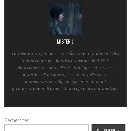
MISTER L.
Ludovic est un fan de science fiction et notamment des
thèmes abordés dans les nouvelles de K. Dick.
Admirateur des nouvelles technologies et services
apportés à l'utilisateur, il reste en veille sur les
innovations et s'affiche également en tant
qu'entrepreneur. Il aime le bon café et les automobiles.
Rechercher
RECHERCHER