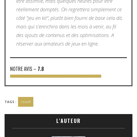
être assimilé, mais quelques heures pour être
réellement domptés. On regrettera simplement ce
côté "jeu en kit", plutôt bien fourni de base cela dit,
mais qui s'enrichira dans les mois à venir, au fil
des ajouts de contenus et des optimisations. A
réserver aux amateurs de jeux en ligne.
NOTRE AVIS
–
7.8
TAGS :
Ubisoft
L'AUTEUR