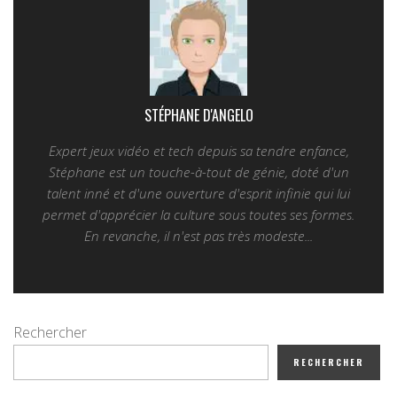
STÉPHANE D'ANGELO
Expert jeux vidéo et tech depuis sa tendre enfance,
Stéphane est un touche-à-tout de génie, doté d'un
talent inné et d'une ouverture d'esprit infinie qui lui
permet d'apprécier la culture sous toutes ses formes.
En revanche, il n'est pas très modeste...
Rechercher
RECHERCHER