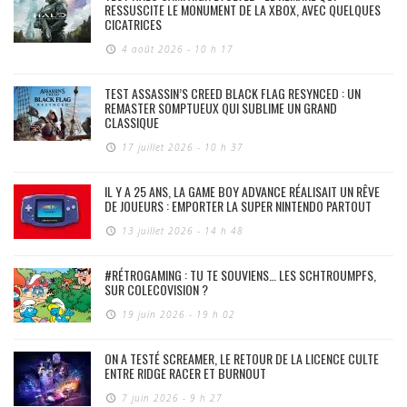
RESSUSCITE LE MONUMENT DE LA XBOX, AVEC QUELQUES
CICATRICES
4 août 2026 - 10 h 17
TEST ASSASSIN’S CREED BLACK FLAG RESYNCED : UN
REMASTER SOMPTUEUX QUI SUBLIME UN GRAND
CLASSIQUE
17 juillet 2026 - 10 h 37
IL Y A 25 ANS, LA GAME BOY ADVANCE RÉALISAIT UN RÊVE
DE JOUEURS : EMPORTER LA SUPER NINTENDO PARTOUT
13 juillet 2026 - 14 h 48
#RÉTROGAMING : TU TE SOUVIENS… LES SCHTROUMPFS,
SUR COLECOVISION ?
19 juin 2026 - 19 h 02
ON A TESTÉ SCREAMER, LE RETOUR DE LA LICENCE CULTE
ENTRE RIDGE RACER ET BURNOUT
7 juin 2026 - 9 h 27