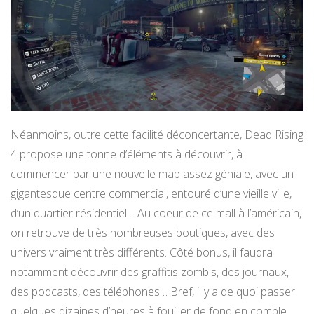
Néanmoins, outre cette facilité déconcertante, Dead Rising
4 propose une tonne d’éléments à découvrir, à
commencer par une nouvelle map assez géniale, avec un
gigantesque centre commercial, entouré d’une vieille ville,
d’un quartier résidentiel… Au coeur de ce mall à l’américain,
on retrouve de très nombreuses boutiques, avec des
univers vraiment très différents. Côté bonus, il faudra
notamment découvrir des graffitis zombis, des journaux,
des podcasts, des téléphones… Bref, il y a de quoi passer
quelques dizaines d’heures à fouiller de fond en comble