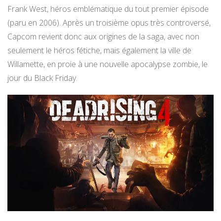
Frank West, héros emblématique du tout premier épisode
(paru en 2006). Après un troisième opus très controversé,
Capcom revient donc aux origines de la saga, avec non
seulement le héros fétiche, mais également la ville de
Willamette, en proie à une nouvelle apocalypse zombie, le
jour du Black Friday.