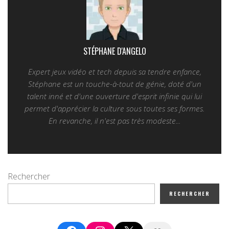
STÉPHANE D'ANGELO
Expert jeux vidéo et tech depuis sa tendre enfance,
Stéphane est un touche-à-tout de génie, doté d'un
talent inné et d'une ouverture d'esprit infinie qui lui
permet d'apprécier la culture sous toutes ses formes.
En revanche, il n'est pas très modeste...
Rechercher
RECHERCHER