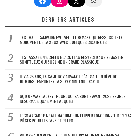
Facebook
Instagram
X
Google News
DERNIERS ARTICLES
TEST HALO CAMPAIGN EVOLVED : LE REMAKE QUI RESSUSCITE LE
MONUMENT DE LA XBOX, AVEC QUELQUES CICATRICES
TEST ASSASSIN’S CREED BLACK FLAG RESYNCED : UN REMASTER
SOMPTUEUX QUI SUBLIME UN GRAND CLASSIQUE
IL Y A 25 ANS, LA GAME BOY ADVANCE RÉALISAIT UN RÊVE DE
JOUEURS : EMPORTER LA SUPER NINTENDO PARTOUT
GOD OF WAR LAUFEY : POURQUOI SA SORTIE AVANT 2028 SEMBLE
DÉSORMAIS QUASIMENT ACQUISE
LEGO ARCADE PINBALL MACHINE : UN FLIPPER FONCTIONNEL DE 2 274
PIÈCES POUR LES FANS DE RÉTRO
VOLKSWAGEN RECRUTE… 100 MOUTONS POUR ENTRETENIR SA