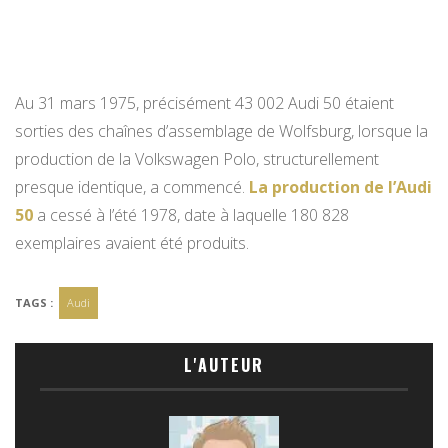
Au 31 mars 1975, précisément 43 002 Audi 50 étaient
sorties des chaînes d’assemblage de Wolfsburg, lorsque la
production de la Volkswagen Polo, structurellement
presque identique, a commencé.
La production de l’Audi
50
a cessé à l’été 1978, date à laquelle 180 828
exemplaires avaient été produits.
TAGS :
Audi
L'AUTEUR