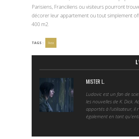
Parisiens, Franciliens ou visiteurs pourront trouv
décorer leur appartement ou tout simplement off
400 m2.
TAGS :
Ikea
L
MISTER L.
Ludovic est un fan de sc
les nouvelles de K. Dick. 
apportés à l'utilisateur, il
également en tant qu'entr