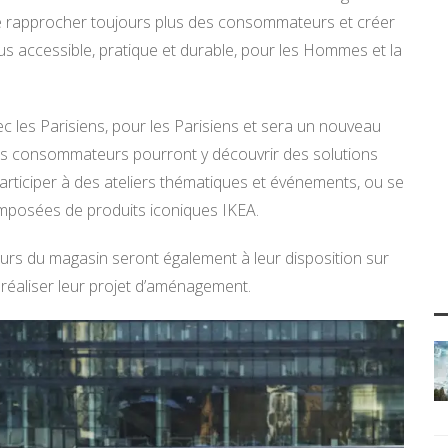
e se rapprocher toujours plus des consommateurs et créer
us accessible, pratique et durable, pour les Hommes et la
vec les Parisiens, pour les Parisiens et sera un nouveau
 Les consommateurs pourront y découvrir des solutions
ticiper à des ateliers thématiques et événements, ou se
omposées de produits iconiques IKEA.
teurs du magasin seront également à leur disposition sur
̀ réaliser leur projet d’aménagement.