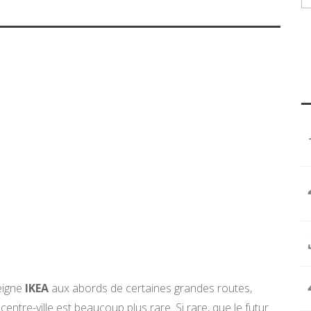
seigne
IKEA
aux abords de certaines grandes routes,
ntre-ville est beaucoup plus rare. Si rare, que le futur