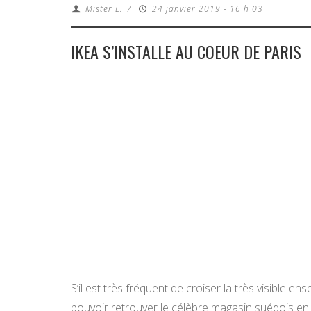
Mister L.
/
24 janvier 2019 - 16 h 03
IKEA S’INSTALLE AU COEUR DE PARIS
S’il est très fréquent de croiser la très visible en
pouvoir retrouver le célèbre magasin suédois en ce