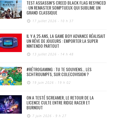
TEST ASSASSIN’S CREED BLACK FLAG RESYNCED
: UN REMASTER SOMPTUEUX QUI SUBLIME UN
GRAND CLASSIQUE
17 juillet 2026 - 10 h 37
IL Y A 25 ANS, LA GAME BOY ADVANCE RÉALISAIT
UN RÊVE DE JOUEURS : EMPORTER LA SUPER
NINTENDO PARTOUT
13 juillet 2026 - 14 h 48
#RÉTROGAMING : TU TE SOUVIENS… LES
SCHTROUMPFS, SUR COLECOVISION ?
19 juin 2026 - 19 h 02
ON A TESTÉ SCREAMER, LE RETOUR DE LA
LICENCE CULTE ENTRE RIDGE RACER ET
BURNOUT
7 juin 2026 - 9 h 27