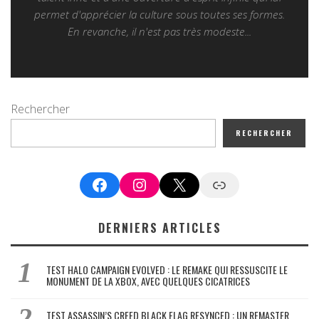
permet d'apprécier la culture sous toutes ses formes.
En revanche, il n'est pas très modeste...
Rechercher
RECHERCHER
Facebook
Instagram
X
Google News
DERNIERS ARTICLES
TEST HALO CAMPAIGN EVOLVED : LE REMAKE QUI RESSUSCITE LE
MONUMENT DE LA XBOX, AVEC QUELQUES CICATRICES
TEST ASSASSIN’S CREED BLACK FLAG RESYNCED : UN REMASTER