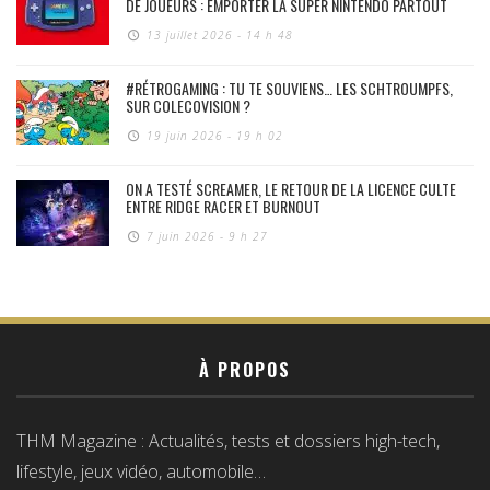
DE JOUEURS : EMPORTER LA SUPER NINTENDO PARTOUT
13 juillet 2026 - 14 h 48
#RÉTROGAMING : TU TE SOUVIENS… LES SCHTROUMPFS,
SUR COLECOVISION ?
19 juin 2026 - 19 h 02
ON A TESTÉ SCREAMER, LE RETOUR DE LA LICENCE CULTE
ENTRE RIDGE RACER ET BURNOUT
7 juin 2026 - 9 h 27
À PROPOS
THM Magazine : Actualités, tests et dossiers high-tech,
lifestyle, jeux vidéo, automobile…