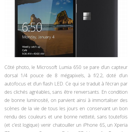
Côté photo, le Microsoft Lumia 650 se pare d’un capteur
dorsal 1/4 pouce de 8 mégapixels, à f/2.2, doté d’un
autofocus et d’un flash LED. Ce qui se traduit à l’écran par
des clichés agréables, sans être renversants. En condition
de bonne luminosité, on parvient ainsi à immortaliser des
scènes de la vie de tous les jours en conservant un bon
rendu des couleurs et une bonne netteté, sans toutefois
(et c’est logique) venir chatouiller un iPhone 6S, un Xperia