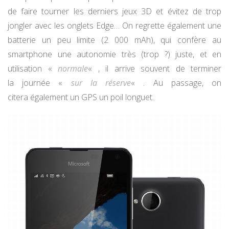
de faire tourner les derniers jeux 3D et évitez de trop
jongler avec les onglets Edge… On regrette également une
batterie un peu limite (2 000 mAh), qui confère au
smartphone une autonomie très (trop ?) juste, et en
utilisation «
normale
« , il arrive souvent de terminer
la journée «
sur la réserve
« . Au passage, on
citera également un GPS un poil longuet.