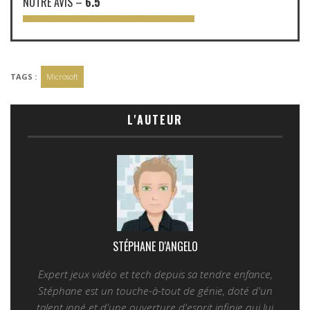
NOTRE AVIS
–
6.5
TAGS :
Microsoft
L'AUTEUR
STÉPHANE D'ANGELO
Expert jeux vidéo et tech depuis sa tendre enfance,
Stéphane est un touche-à-tout de génie, doté d'un
talent inné et d'une ouverture d'esprit infinie qui lui