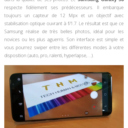
respecte fidèlement ses prédécesseurs. Il embarque
toujours un capteur de 12 Mpx et un objectif avec
stabilisation optique ouvrant à f/1.7. Le résultat est que ce
Samsung réalise de très belles photos, idéal pour les
novices ou les plus aguerris. Son interface est simple et
vous pourrez swiper entre les différentes modes à votre
disposition (auto, pro, ralenti, hyperlapse, …).