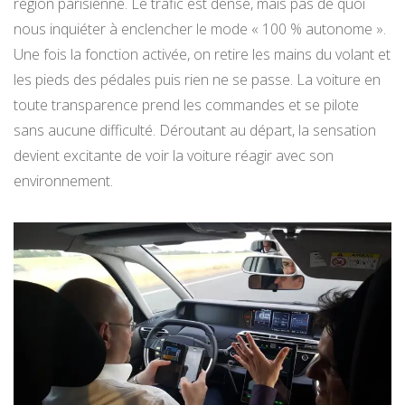
région parisienne. Le trafic est dense, mais pas de quoi
nous inquiéter à enclencher le mode « 100 % autonome ».
Une fois la fonction activée, on retire les mains du volant et
les pieds des pédales puis rien ne se passe. La voiture en
toute transparence prend les commandes et se pilote
sans aucune difficulté. Déroutant au départ, la sensation
devient excitante de voir la voiture réagir avec son
environnement.