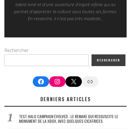
talent inné et d'une ouverture d'esprit infinie qui lui
permet d'apprécier la culture sous toutes ses formes.
En revanche, il n'est pas très modeste...
Rechercher
RECHERCHER
Facebook
Instagram
X
Google News
DERNIERS ARTICLES
TEST HALO CAMPAIGN EVOLVED : LE REMAKE QUI RESSUSCITE LE
MONUMENT DE LA XBOX, AVEC QUELQUES CICATRICES