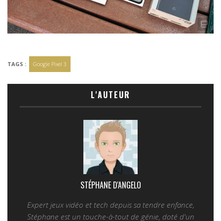
TAGS :
Google Pixel 3
L'AUTEUR
STÉPHANE D'ANGELO
Expert jeux vidéo et tech depuis sa tendre enfance,
Stéphane est un touche-à-tout de génie, doté d'un