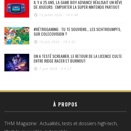
IL Y A 25 ANS, LA GAME BOY ADVANCE RÉALISAIT UN RÊVE
DE JOUEURS : EMPORTER LA SUPER NINTENDO PARTOUT
13 juillet 2026 - 14 h 48
#RÉTROGAMING : TU TE SOUVIENS… LES SCHTROUMPFS,
SUR COLECOVISION ?
19 juin 2026 - 19 h 02
ON A TESTÉ SCREAMER, LE RETOUR DE LA LICENCE CULTE
ENTRE RIDGE RACER ET BURNOUT
7 juin 2026 - 9 h 27
À PROPOS
THM Magazine : Actualités, tests et dossiers high-tech,