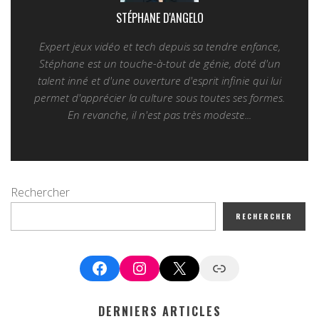
STÉPHANE D'ANGELO
Expert jeux vidéo et tech depuis sa tendre enfance,
Stéphane est un touche-à-tout de génie, doté d'un
talent inné et d'une ouverture d'esprit infinie qui lui
permet d'apprécier la culture sous toutes ses formes.
En revanche, il n'est pas très modeste...
Rechercher
RECHERCHER
Facebook
Instagram
X
Google News
DERNIERS ARTICLES