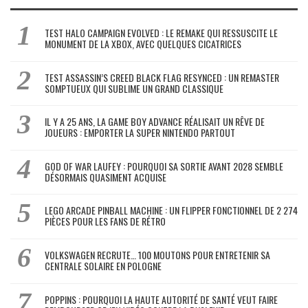
TEST HALO CAMPAIGN EVOLVED : LE REMAKE QUI RESSUSCITE LE
MONUMENT DE LA XBOX, AVEC QUELQUES CICATRICES
TEST ASSASSIN’S CREED BLACK FLAG RESYNCED : UN REMASTER
SOMPTUEUX QUI SUBLIME UN GRAND CLASSIQUE
IL Y A 25 ANS, LA GAME BOY ADVANCE RÉALISAIT UN RÊVE DE
JOUEURS : EMPORTER LA SUPER NINTENDO PARTOUT
GOD OF WAR LAUFEY : POURQUOI SA SORTIE AVANT 2028 SEMBLE
DÉSORMAIS QUASIMENT ACQUISE
LEGO ARCADE PINBALL MACHINE : UN FLIPPER FONCTIONNEL DE 2 274
PIÈCES POUR LES FANS DE RÉTRO
VOLKSWAGEN RECRUTE… 100 MOUTONS POUR ENTRETENIR SA
CENTRALE SOLAIRE EN POLOGNE
POPPINS : POURQUOI LA HAUTE AUTORITÉ DE SANTÉ VEUT FAIRE