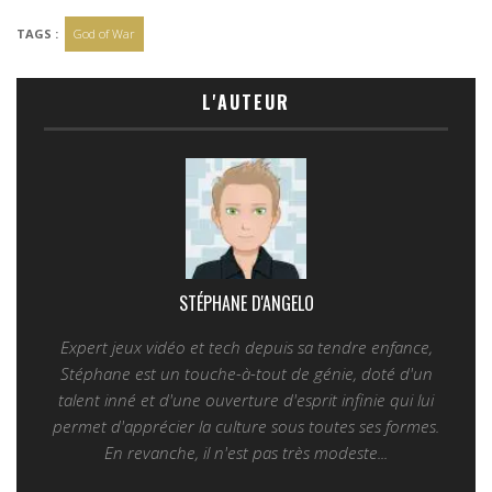
TAGS :
God of War
L'AUTEUR
STÉPHANE D'ANGELO
Expert jeux vidéo et tech depuis sa tendre enfance,
Stéphane est un touche-à-tout de génie, doté d'un
talent inné et d'une ouverture d'esprit infinie qui lui
permet d'apprécier la culture sous toutes ses formes.
En revanche, il n'est pas très modeste...