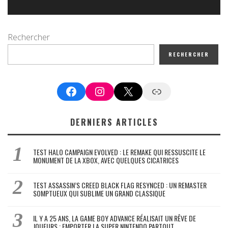
Rechercher
RECHERCHER
Facebook
Instagram
X
Google News
DERNIERS ARTICLES
TEST HALO CAMPAIGN EVOLVED : LE REMAKE QUI RESSUSCITE LE
MONUMENT DE LA XBOX, AVEC QUELQUES CICATRICES
TEST ASSASSIN’S CREED BLACK FLAG RESYNCED : UN REMASTER
SOMPTUEUX QUI SUBLIME UN GRAND CLASSIQUE
IL Y A 25 ANS, LA GAME BOY ADVANCE RÉALISAIT UN RÊVE DE
JOUEURS : EMPORTER LA SUPER NINTENDO PARTOUT