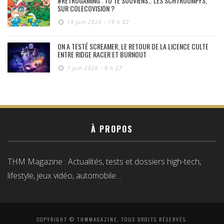
#RÉTROGAMING : TU TE SOUVIENS… LES SCHTROUMPFS,
SUR COLECOVISION ?
19 juin 2026 - 19 h 02
ON A TESTÉ SCREAMER, LE RETOUR DE LA LICENCE CULTE
ENTRE RIDGE RACER ET BURNOUT
7 juin 2026 - 9 h 27
À PROPOS
THM Magazine : Actualités, tests et dossiers high-tech,
lifestyle, jeux vidéo, automobile…
COPYRIGHT © THMMAGAZINE, TOUS DROITS RÉSERVÉS.