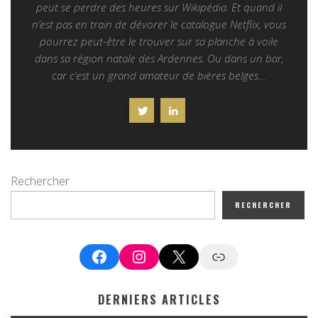
peut se perdre des heures sur Wikipédia. Et quand il
n’est pas en train de dévorer le catalogue Netflix, vous
pourrez peut-être le trouver sur sa planche à voile
dans sa région natale des Ardennes. Ou dans un bar,
car c’est un grand amateur de bières belges…
Rechercher
RECHERCHER
Facebook
Instagram
X
Google News
DERNIERS ARTICLES