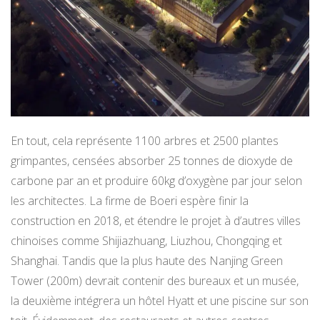
En tout, cela représente 1100 arbres et 2500 plantes
grimpantes, censées absorber 25 tonnes de dioxyde de
carbone par an et produire 60kg d’oxygène par jour selon
les architectes. La firme de Boeri espère finir la
construction en 2018, et étendre le projet à d’autres villes
chinoises comme Shijiazhuang, Liuzhou, Chongqing et
Shanghai. Tandis que la plus haute des Nanjing Green
Tower (200m) devrait contenir des bureaux et un musée,
la deuxième intégrera un hôtel Hyatt et une piscine sur son