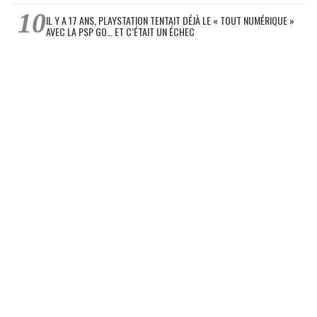
IL Y A 17 ANS, PLAYSTATION TENTAIT DÉJÀ LE « TOUT NUMÉRIQUE »
AVEC LA PSP GO… ET C’ÉTAIT UN ÉCHEC