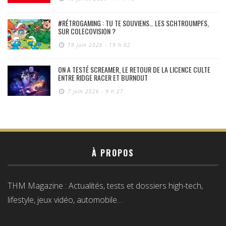
#RÉTROGAMING : TU TE SOUVIENS… LES SCHTROUMPFS,
SUR COLECOVISION ?
19 juin 2026 - 19 h 02
ON A TESTÉ SCREAMER, LE RETOUR DE LA LICENCE CULTE
ENTRE RIDGE RACER ET BURNOUT
7 juin 2026 - 9 h 27
À PROPOS
THM Magazine : Actualités, tests et dossiers high-tech,
lifestyle, jeux vidéo, automobile…