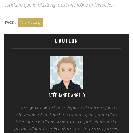
conduire que la Mustang, c’est une icône universelle.
«
TAGS :
Ford Mustang
L'AUTEUR
STÉPHANE D'ANGELO
Expert jeux vidéo et tech depuis sa tendre enfance,
Stéphane est un touche-à-tout de génie, doté d'un
talent inné et d'une ouverture d'esprit infinie qui lui
permet d'apprécier la culture sous toutes ses formes.