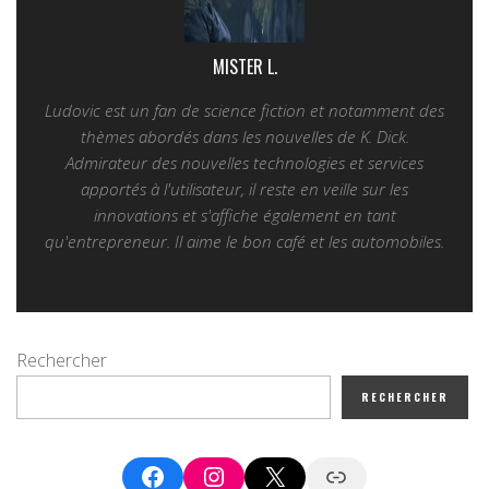
MISTER L.
Ludovic est un fan de science fiction et notamment des
thèmes abordés dans les nouvelles de K. Dick.
Admirateur des nouvelles technologies et services
apportés à l'utilisateur, il reste en veille sur les
innovations et s'affiche également en tant
qu'entrepreneur. Il aime le bon café et les automobiles.
Rechercher
RECHERCHER
Facebook
Instagram
X
Google News