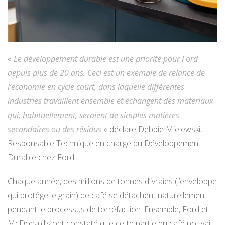
«
Le développement durable est une priorité pour Ford
depuis plus de 20 ans. Ceci est un exemple de relance de
l’économie en cycle court, dans laquelle différentes
industries travaillent ensemble et échangent des matériaux
qui, habituellement, seraient de simples matières
secondaires ou des résidus
» déclare Debbie Mielewski,
Responsable Technique en charge du Développement
Durable chez Ford
Chaque année, des millions de tonnes d’ivraies (l’enveloppe
qui protège le grain) de café se détachent naturellement
pendant le processus de torréfaction. Ensemble, Ford et
McDonald’s ont constaté que cette partie du café pouvait