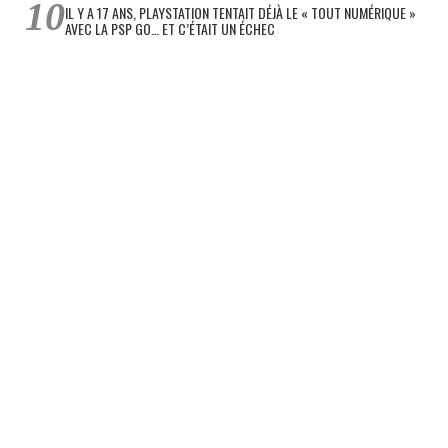
IL Y A 17 ANS, PLAYSTATION TENTAIT DÉJÀ LE « TOUT NUMÉRIQUE »
AVEC LA PSP GO… ET C’ÉTAIT UN ÉCHEC