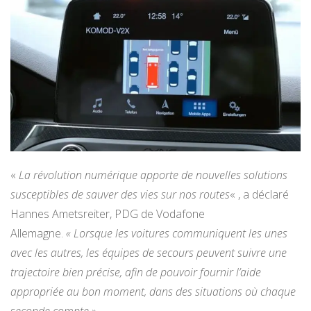
«
La révolution numérique apporte de nouvelles solutions
susceptibles de sauver des vies sur nos routes
« , a déclaré
Hannes Ametsreiter, PDG de Vodafone
Allemagne.
« Lorsque les voitures communiquent les unes
avec les autres, les équipes de secours peuvent suivre une
trajectoire bien précise, afin de pouvoir fournir l’aide
appropriée au bon moment, dans des situations où chaque