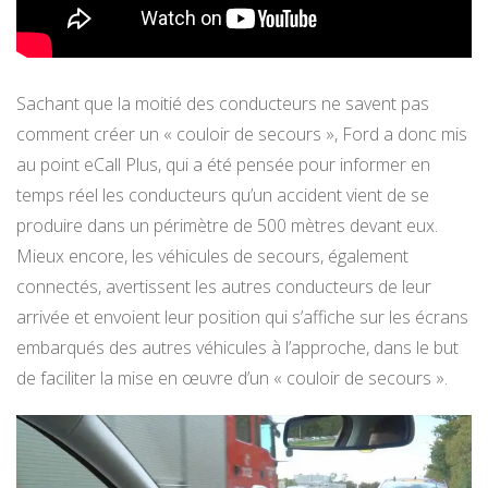
Sachant que la moitié des conducteurs ne savent pas
comment créer un « couloir de secours », Ford a donc mis
au point eCall Plus, qui a été pensée pour informer en
temps réel les conducteurs qu’un accident vient de se
produire dans un périmètre de 500 mètres devant eux.
Mieux encore, les véhicules de secours, également
connectés, avertissent les autres conducteurs de leur
arrivée et envoient leur position qui s’affiche sur les écrans
embarqués des autres véhicules à l’approche, dans le but
de faciliter la mise en œuvre d’un « couloir de secours ».