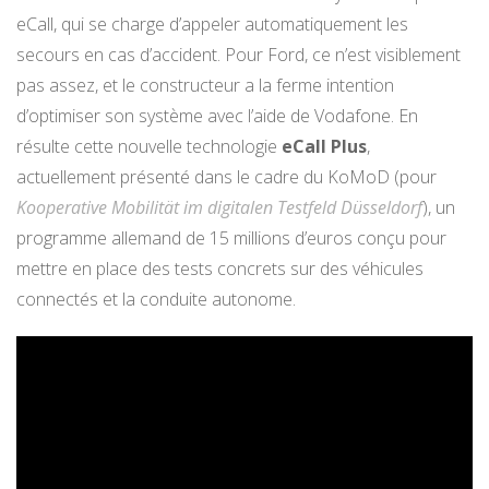
eCall, qui se charge d’appeler automatiquement les
secours en cas d’accident. Pour Ford, ce n’est visiblement
pas assez, et le constructeur a la ferme intention
d’optimiser son système avec l’aide de Vodafone. En
résulte cette nouvelle technologie
eCall Plus
,
actuellement présenté dans le cadre du KoMoD (pour
Kooperative Mobilität im digitalen Testfeld Düsseldorf
), un
programme allemand de 15 millions d’euros conçu pour
mettre en place des tests concrets sur des véhicules
connectés et la conduite autonome.