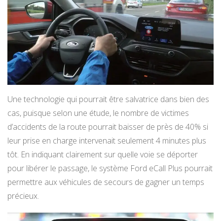
Une technologie qui pourrait être salvatrice dans bien des
cas, puisque selon une étude, le nombre de victimes
d’accidents de la route pourrait baisser de près de 40% si
leur prise en charge intervenait seulement 4 minutes plus
tôt. En indiquant clairement sur quelle voie se déporter
pour libérer le passage, le système Ford eCall Plus pourrait
permettre aux véhicules de secours de gagner un temps
précieux.