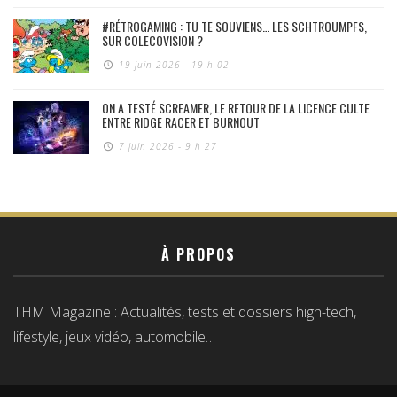
#RÉTROGAMING : TU TE SOUVIENS… LES SCHTROUMPFS,
SUR COLECOVISION ?
19 juin 2026 - 19 h 02
ON A TESTÉ SCREAMER, LE RETOUR DE LA LICENCE CULTE
ENTRE RIDGE RACER ET BURNOUT
7 juin 2026 - 9 h 27
À PROPOS
THM Magazine : Actualités, tests et dossiers high-tech,
lifestyle, jeux vidéo, automobile…