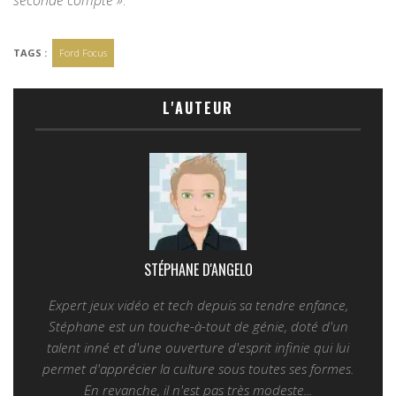
seconde compte »
.
TAGS :
Ford Focus
L'AUTEUR
STÉPHANE D'ANGELO
Expert jeux vidéo et tech depuis sa tendre enfance,
Stéphane est un touche-à-tout de génie, doté d'un
talent inné et d'une ouverture d'esprit infinie qui lui
permet d'apprécier la culture sous toutes ses formes.
En revanche, il n'est pas très modeste...