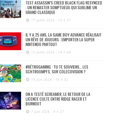
TEST ASSASSIN’S CREED BLACK FLAG RESYNCED
: UN REMASTER SOMPTUEUX QUI SUBLIME UN
GRAND CLASSIQUE
17 juillet 2026 - 10 h 37
IL Y A 25 ANS, LA GAME BOY ADVANCE RÉALISAIT
UN RÊVE DE JOUEURS : EMPORTER LA SUPER
NINTENDO PARTOUT
13 juillet 2026 - 14 h 48
#RÉTROGAMING : TU TE SOUVIENS… LES
SCHTROUMPFS, SUR COLECOVISION ?
19 juin 2026 - 19 h 02
ON A TESTÉ SCREAMER, LE RETOUR DE LA
LICENCE CULTE ENTRE RIDGE RACER ET
BURNOUT
7 juin 2026 - 9 h 27