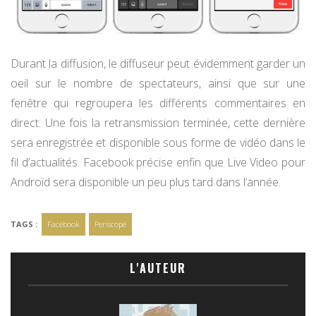
Durant la diffusion, le diffuseur peut évidemment garder un
oeil sur le nombre de spectateurs, ainsi que sur une
fenêtre qui regroupera les différents commentaires en
direct. Une fois la retransmission terminée, cette dernière
sera enregistrée et disponible sous forme de vidéo dans le
fil d’actualités. Facebook précise enfin que Live Video pour
Android sera disponible un peu plus tard dans l’année.
TAGS :
Facebook
Periscope
L'AUTEUR