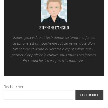
STÉPHANE D'ANGELO
Expert jeux vidéo et tech depuis sa tendre enfance,
Stéphane est un touche-à-tout de génie, doté d'un
talent inné et d'une ouverture d'esprit infinie qui lui
permet d'apprécier la culture sous toutes ses formes.
En revanche, il n'est pas très modeste...
Rechercher
RECHERCHER