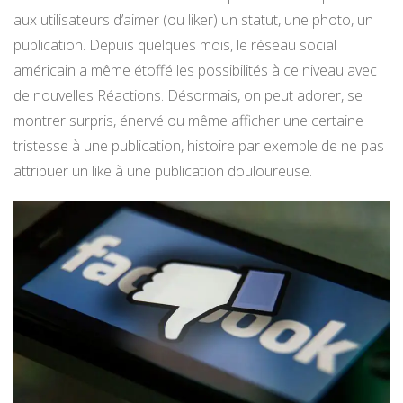
aux utilisateurs d’aimer (ou liker) un statut, une photo, un
publication. Depuis quelques mois, le réseau social
américain a même étoffé les possibilités à ce niveau avec
de nouvelles Réactions. Désormais, on peut adorer, se
montrer surpris, énervé ou même afficher une certaine
tristesse à une publication, histoire par exemple de ne pas
attribuer un like à une publication douloureuse.