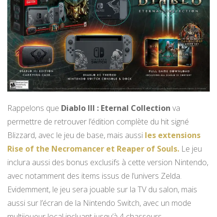
Rappelons que
Diablo III : Eternal Collection
va
permettre de retrouver l’édition complète du hit signé
Blizzard, avec le jeu de base, mais aussi
les extensions
Rise of the Necromancer et Reaper of Souls.
Le jeu
inclura aussi des bonus exclusifs à cette version Nintendo,
avec notamment des items issus de l’univers Zelda.
Evidemment, le jeu sera jouable sur la TV du salon, mais
aussi sur l’écran de la Nintendo Switch, avec un mode
multijoueur local incluant jusqu’à 4 chasseurs.