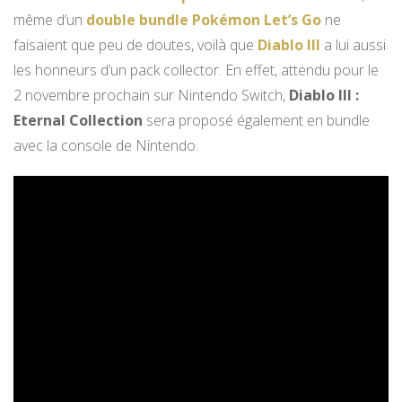
même d’un
double bundle Pokémon Let’s Go
ne
faisaient que peu de doutes, voilà que
Diablo III
a lui aussi
les honneurs d’un pack collector. En effet, attendu pour le
2 novembre prochain sur Nintendo Switch,
Diablo III :
Eternal Collection
sera proposé également en bundle
avec la console de Nintendo.