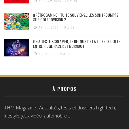
13 juillet 2026 - 14 h 48
#RÉTROGAMING : TU TE SOUVIENS… LES SCHTROUMPFS,
SUR COLECOVISION ?
19 juin 2026 - 19 h 02
ON A TESTÉ SCREAMER, LE RETOUR DE LA LICENCE CULTE
ENTRE RIDGE RACER ET BURNOUT
7 juin 2026 - 9 h 27
À PROPOS
THM Magazine : Actualités, tests et dossiers high-tech,
lifestyle, jeux vidéo, automobile…