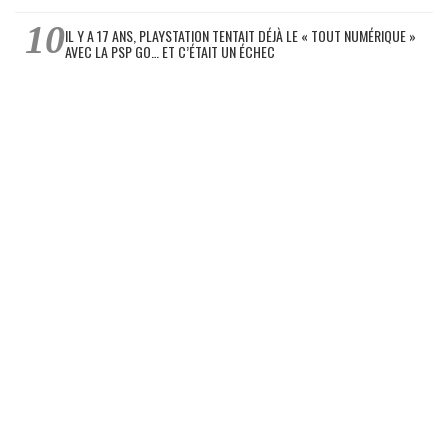
IL Y A 17 ANS, PLAYSTATION TENTAIT DÉJÀ LE « TOUT NUMÉRIQUE »
AVEC LA PSP GO… ET C’ÉTAIT UN ÉCHEC