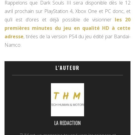
Rappelons que Dark Souls III sera disponible dès le 12
avril prochain sur PlayStation 4, Xbox One et PC donc, et
qu’il est d’ores et déjà possible de visionner
les 20
premières minutes du jeu en qualité HD à cette
adresse
, tirées de la version PS4 du jeu édité par Bandai-
Namco.
L'AUTEUR
LA REDACTION
THM est un magazine tourné vers les sciences et