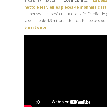
Tout le monde connait
Coca-Cola
pour
sa bois
nettoie les vieilles pièces de monnaie c’est
un nouveau marché (juteux) : le café. En effet, le 
la somme de 4,3 milliards d’euros. Rappelons qu
Smartwater
.