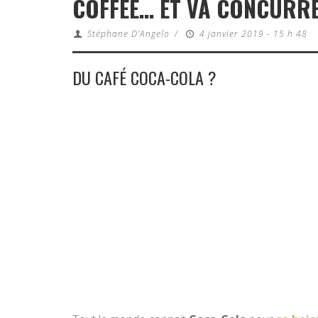
COFFEE… ET VA CONCURR
Stéphane D'Angelo
/
4 janvier 2019 - 15 h 48
DU CAFÉ COCA-COLA ?