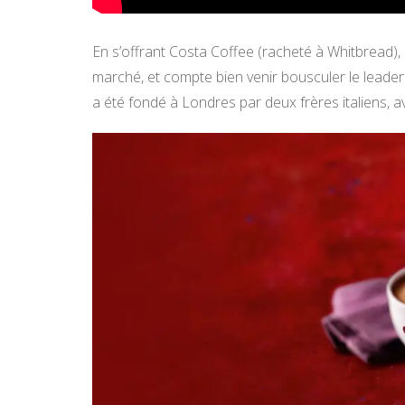
En s’offrant Costa Coffee (racheté à Whitbread)
marché, et compte bien venir bousculer le leader
a été fondé à Londres par deux frères italiens, 