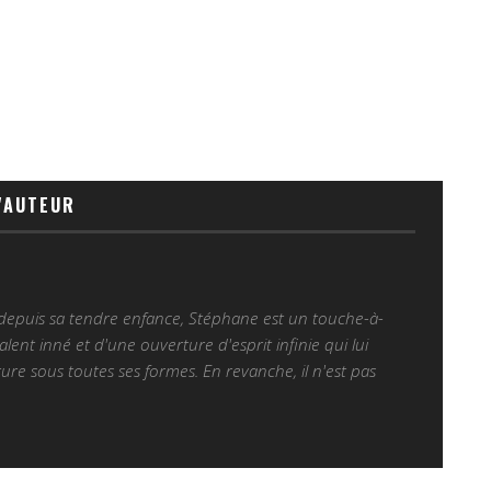
'AUTEUR
 depuis sa tendre enfance, Stéphane est un touche-à-
alent inné et d'une ouverture d'esprit infinie qui lui
ure sous toutes ses formes. En revanche, il n'est pas