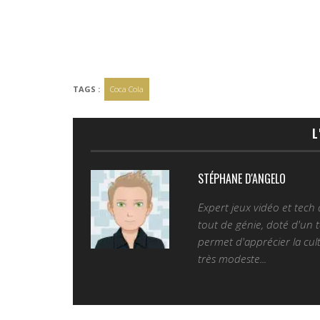
TAGS :
Coca Cola
L
STÉPHANE D'ANGELO
Expert jeux vidéo et tech
tout de génie, doté d'un t
permet d'apprécier la cult
très modeste...