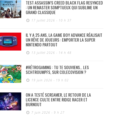
TEST ASSASSIN’S CREED BLACK FLAG RESYNCED
: UN REMASTER SOMPTUEUX QUI SUBLIME UN
GRAND CLASSIQUE
17 juillet 2026 - 10 h 37
IL Y A 25 ANS, LA GAME BOY ADVANCE RÉALISAIT
UN RÊVE DE JOUEURS : EMPORTER LA SUPER
NINTENDO PARTOUT
13 juillet 2026 - 14 h 48
#RÉTROGAMING : TU TE SOUVIENS… LES
SCHTROUMPFS, SUR COLECOVISION ?
19 juin 2026 - 19 h 02
ON A TESTÉ SCREAMER, LE RETOUR DE LA
LICENCE CULTE ENTRE RIDGE RACER ET
BURNOUT
7 juin 2026 - 9 h 27