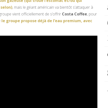
son gazeuse (qui troue l’estomac et/ou qui
 selon)
, mais le géant américain va bientôt s’attaquer à
groupe vient officiellement de s’offrir
Costa Coffee
, pour
e
le groupe propose déjà de l’eau premium, avec