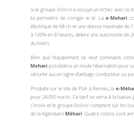
Si le groupe
Bolloré
a essuyé un échec avec la
B
lui permettre de corriger le tir. La
e-Mehari
co
électrique de 68 ch et une vitesse maximale de 1
à 100% en 8 heures, délivre une autonomie de 20
du loisirs.
Bien que l’équipement se veut sommaire, not
Mehari
possèdera un mode hibernation pour sa ba
sécurité aucun signe d’airbags conducteur ou pa
Produite sur le site de PSA à Rennes, la
e-Méha
pour 24.000 euros. Ce tarif se verra à la baisse
Citroën
et le groupe
Bolloré
comptent sur les lou
de la légendaire
Méhari
. Quatre coloris sont an