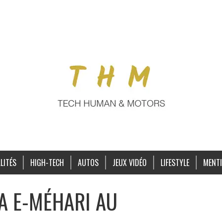
LITÉS
HIGH-TECH
AUTOS
JEUX VIDÉO
LIFESTYLE
MENTI
A E-MÉHARI AU