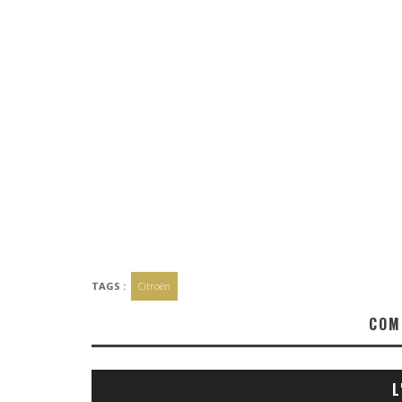
TAGS :
Citroën
COM
L