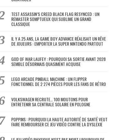
TEST ASSASSIN’S CREED BLACK FLAG RESYNCED : UN
REMASTER SOMPTUEUX QUI SUBLIME UN GRAND
CLASSIQUE
IL Y A 25 ANS, LA GAME BOY ADVANCE RÉALISAIT UN RÊVE
DE JOUEURS : EMPORTER LA SUPER NINTENDO PARTOUT
GOD OF WAR LAUFEY : POURQUOI SA SORTIE AVANT 2028
SEMBLE DÉSORMAIS QUASIMENT ACQUISE
LEGO ARCADE PINBALL MACHINE : UN FLIPPER
FONCTIONNEL DE 2 274 PIÈCES POUR LES FANS DE RÉTRO
VOLKSWAGEN RECRUTE… 100 MOUTONS POUR
ENTRETENIR SA CENTRALE SOLAIRE EN POLOGNE
POPPINS : POURQUOI LA HAUTE AUTORITÉ DE SANTÉ VEUT
FAIRE REMBOURSER CE JEU VIDÉO CONTRE LA DYSLEXIE
LE JEU VIDÉO PHYSIQUE N’EST PAS MORT ! POURQUOI DE