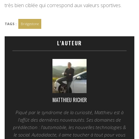
très bien ciblée qui correspond aux valeurs sportives.
TAGS :
Bridgestone
L'AUTEUR
MATTHIEU RICHER
Piqué par le syndrome de la curiosité, Matthieu est à
l'affût des dernières nouveautés. Ses domaines de
prédilection : l'automobile, les nouvelles technologies &
le social. Autodidacte, il aime toucher à tout pour vous