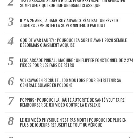
TEST ASSASSIN’S CREED BLACK FLAG RESYNCED : UN REMASTER
SOMPTUEUX QUI SUBLIME UN GRAND CLASSIQUE
IL Y A 25 ANS, LA GAME BOY ADVANCE RÉALISAIT UN RÊVE DE
JOUEURS : EMPORTER LA SUPER NINTENDO PARTOUT
GOD OF WAR LAUFEY : POURQUOI SA SORTIE AVANT 2028 SEMBLE
DÉSORMAIS QUASIMENT ACQUISE
LEGO ARCADE PINBALL MACHINE : UN FLIPPER FONCTIONNEL DE 2 274
PIÈCES POUR LES FANS DE RÉTRO
VOLKSWAGEN RECRUTE… 100 MOUTONS POUR ENTRETENIR SA
CENTRALE SOLAIRE EN POLOGNE
POPPINS : POURQUOI LA HAUTE AUTORITÉ DE SANTÉ VEUT FAIRE
REMBOURSER CE JEU VIDÉO CONTRE LA DYSLEXIE
LE JEU VIDÉO PHYSIQUE N’EST PAS MORT ! POURQUOI DE PLUS EN
PLUS DE JOUEURS REFUSENT LE TOUT NUMÉRIQUE