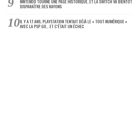
NINTENDO TOURNE UNE PAGE HISTORIQUE, ET LA SWITCH VA BIENTÔT
DISPARAÎTRE DES RAYONS
IL Y A 17 ANS, PLAYSTATION TENTAIT DÉJÀ LE « TOUT NUMÉRIQUE »
AVEC LA PSP GO… ET C’ÉTAIT UN ÉCHEC