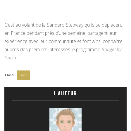
C’est au volant de la Sandero Stepway qu’ils se déplacent
en France pendant près d’une semaine, partagent leur
expérience avec leur communauté et font ainsi connaitre
auprès des premiers intéressés le programme
Bouge! by
Dacia
.
TAGS :
Dacia
L'AUTEUR