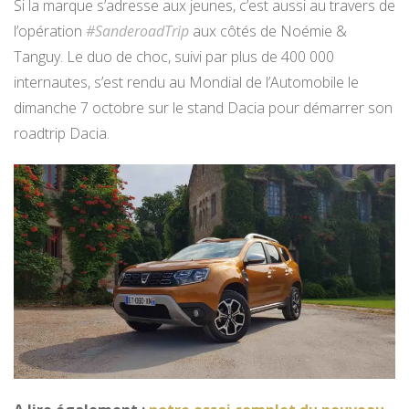
Si la marque s’adresse aux jeunes, c’est aussi au travers de
l’opération
#SanderoadTrip
aux côtés de Noémie &
Tanguy. Le duo de choc, suivi par plus de 400 000
internautes, s’est rendu au Mondial de l’Automobile le
dimanche 7 octobre sur le stand Dacia pour démarrer son
roadtrip Dacia.