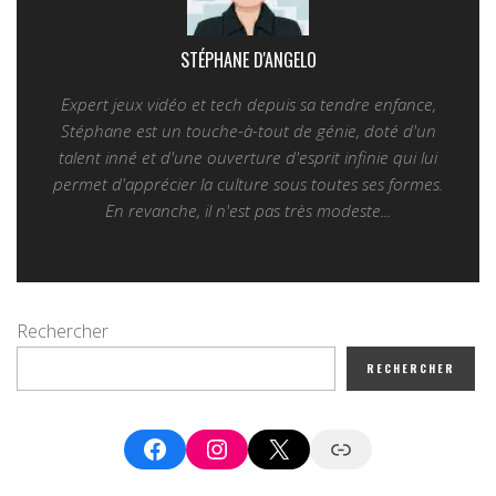
STÉPHANE D'ANGELO
Expert jeux vidéo et tech depuis sa tendre enfance,
Stéphane est un touche-à-tout de génie, doté d'un
talent inné et d'une ouverture d'esprit infinie qui lui
permet d'apprécier la culture sous toutes ses formes.
En revanche, il n'est pas très modeste...
Rechercher
RECHERCHER
Facebook
Instagram
X
Google News