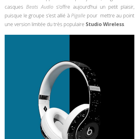
casques
Beats Audio
s’offre aujourd’hui un petit plaisir,
puisque le groupe s’est allié à
Pigalle
pour mettre au point
une version limitée du très populaire
Studio Wireless
.