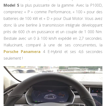
Model S
la plus puissante de la gamme. Avec la P100D,
comprenez « P » comme Performance, « 100 » pour des
batteries de 100 kW et « D » pour Dual Motor. Vous avez
donc là une berline à transmission intégrale développant
près de 600 ch en puissance et un couple de 1 000 Nm.
Bestiale avec un 0 à 100 km/h expédié en 2,7 secondes.
Hallucinant, comparé à une de ses concurrentes, la
Porsche Panamera
4 E-Hybrid et ses 4,6 secondes
seulement !