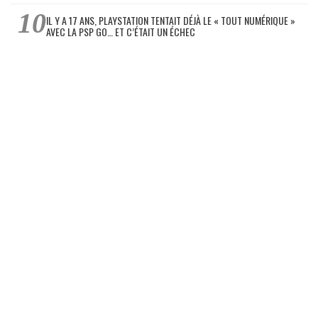
IL Y A 17 ANS, PLAYSTATION TENTAIT DÉJÀ LE « TOUT NUMÉRIQUE »
AVEC LA PSP GO… ET C’ÉTAIT UN ÉCHEC