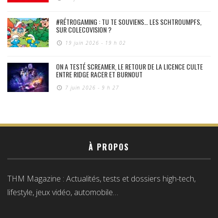
#RÉTROGAMING : TU TE SOUVIENS… LES SCHTROUMPFS,
SUR COLECOVISION ?
19 juin 2026 - 19 h 02
ON A TESTÉ SCREAMER, LE RETOUR DE LA LICENCE CULTE
ENTRE RIDGE RACER ET BURNOUT
7 juin 2026 - 9 h 27
À PROPOS
THM Magazine : Actualités, tests et dossiers high-tech,
lifestyle, jeux vidéo, automobile…