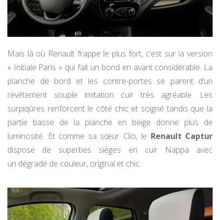
Mais là où Renault frappe le plus fort, c’est sur la version
« Initiale Paris » qui fait un bond en avant considérable. La
planche de bord et les contre-portes se parent d’un
revêtement souple imitation cuir très agréable. Les
surpiqûres renforcent le côté chic et soigné tandis que la
partie basse de la planche en beige donne plus de
luminosité. Et comme sa sœur Clio, le
Renault Captur
dispose de superbes sièges en cuir Nappa avec
un dégradé de couleur, original et chic.