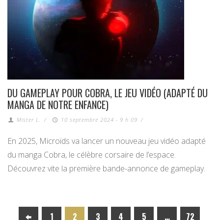
DU GAMEPLAY POUR COBRA, LE JEU VIDÉO (ADAPTÉ DU
MANGA DE NOTRE ENFANCE)
Mister L.
/
10 septembre 2024 - 9 h 09
/
En 2025, Microïds va lancer un nouveau jeu vidéo adapté
du manga Cobra, le célèbre corsaire de l’espace.
Découvrez vite la première bande-annonce de gameplay.
1
2
3
4
5
…
72