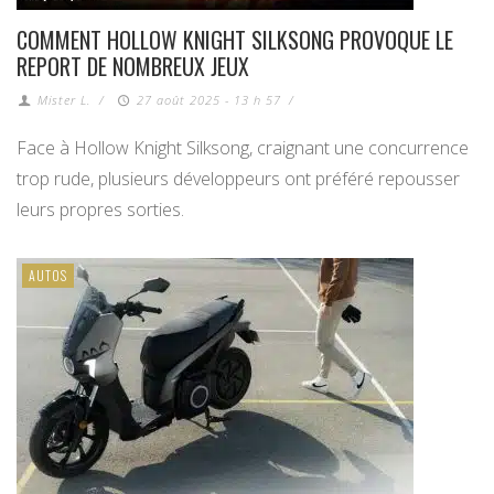
COMMENT HOLLOW KNIGHT SILKSONG PROVOQUE LE
REPORT DE NOMBREUX JEUX
Mister L.
/
27 août 2025 - 13 h 57
/
Face à Hollow Knight Silksong, craignant une concurrence
trop rude, plusieurs développeurs ont préféré repousser
leurs propres sorties.
AUTOS