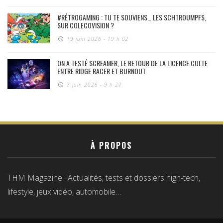
#RÉTROGAMING : TU TE SOUVIENS… LES SCHTROUMPFS,
SUR COLECOVISION ?
19 juin 2026 - 19 h 02
ON A TESTÉ SCREAMER, LE RETOUR DE LA LICENCE CULTE
ENTRE RIDGE RACER ET BURNOUT
7 juin 2026 - 9 h 27
À PROPOS
THM Magazine : Actualités, tests et dossiers high-tech,
lifestyle, jeux vidéo, automobile…