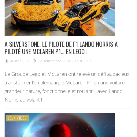
A SILVERSTONE, LE PILOTE DE F1 LANDO NORRIS A
PILOTÉ UNE MCLAREN P1… EN LEGO !
Mister L.
/
12 septembre 2024 - 15 h 29
/
Le Groupe Lego et McLaren ont relevé un défi audacieux :
transformer l’emblématique McLaren P1 en une voiture
grandeur nature, fonctionnelle et roulant… avec Lando
Norris au volant !
JEUX VIDÉO