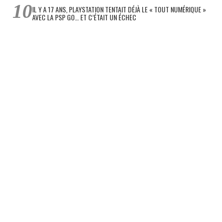
IL Y A 17 ANS, PLAYSTATION TENTAIT DÉJÀ LE « TOUT NUMÉRIQUE »
AVEC LA PSP GO… ET C’ÉTAIT UN ÉCHEC