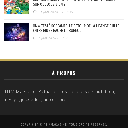
SUR COLECOVISION ?
19 juin 2026 - 19 h 02
ON A TESTÉ SCREAMER, LE RETOUR DE LA LICENCE CULTE
ENTRE RIDGE RACER ET BURNOUT
7 juin 2026 - 9 h 27
À PROPOS
THM Magazine : Actualités, tests et dossiers high-tech,
lifestyle, jeux vidéo, automobile…
COPYRIGHT © THMMAGAZINE, TOUS DROITS RÉSERVÉS.