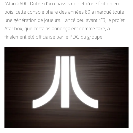
l’Atari 2600. Dotée d’un châssis noir et d’une finition en
bois, cette console phare des années 80 a marqué toute
une génération de joueurs. Lancé peu avant l’E3, le projet
Ataribox, que certains annonçaient comme fake, a
finalement été officialisé par le PDG du groupe.