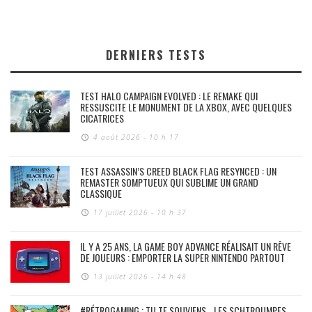
DERNIERS TESTS
TEST HALO CAMPAIGN EVOLVED : LE REMAKE QUI
RESSUSCITE LE MONUMENT DE LA XBOX, AVEC QUELQUES
CICATRICES
4 août 2026 - 10 h 17
TEST ASSASSIN’S CREED BLACK FLAG RESYNCED : UN
REMASTER SOMPTUEUX QUI SUBLIME UN GRAND
CLASSIQUE
17 juillet 2026 - 10 h 37
IL Y A 25 ANS, LA GAME BOY ADVANCE RÉALISAIT UN RÊVE
DE JOUEURS : EMPORTER LA SUPER NINTENDO PARTOUT
13 juillet 2026 - 14 h 48
#RÉTROGAMING : TU TE SOUVIENS… LES SCHTROUMPFS,