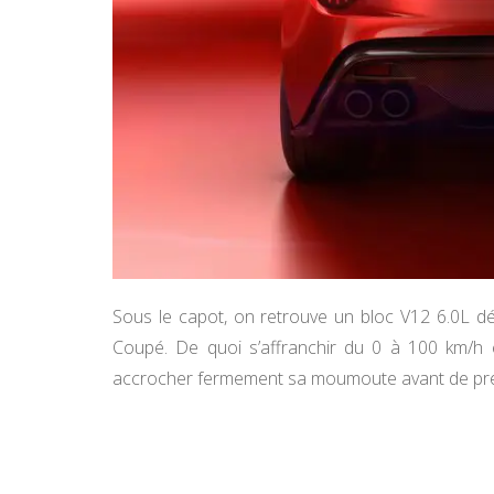
Sous le capot, on retrouve un bloc V12 6.0L d
Coupé. De quoi s’affranchir du 0 à 100 km/h e
accrocher fermement sa moumoute avant de pren