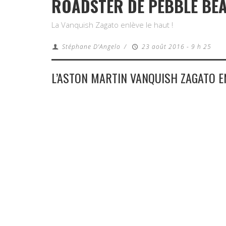
ROADSTER DE PEBBLE BE
La Vanquish Zagato enlève le haut !
Stéphane D'Angelo
/
23 août 2016 - 9 h 25
L’ASTON MARTIN VANQUISH ZAGATO 