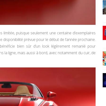
très limitée, puisque seulement une centaine d’exemplaires
e disponibilité prévue pour le début de l’année prochaine.
bénéficie bien sûr d’un look légèrement remanié pour
ans la ligne, mais aussi à bord, avec notamment du cuir, de