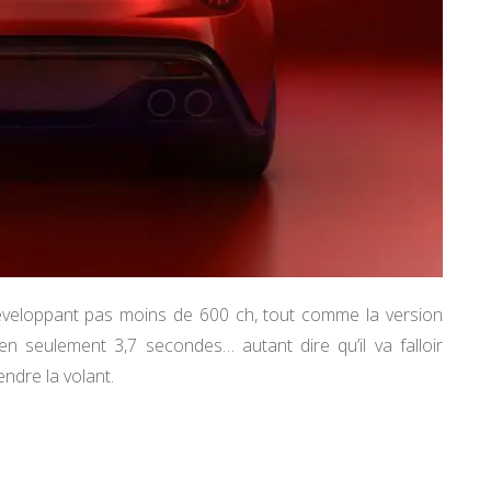
éveloppant pas moins de 600 ch, tout comme la version
n seulement 3,7 secondes… autant dire qu’il va falloir
dre la volant.