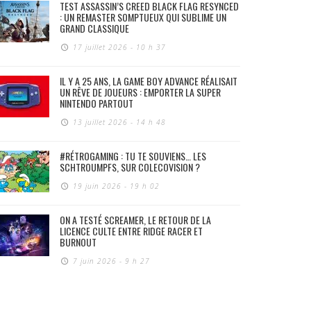
TEST ASSASSIN’S CREED BLACK FLAG RESYNCED
: UN REMASTER SOMPTUEUX QUI SUBLIME UN
GRAND CLASSIQUE
17 juillet 2026 - 10 h 37
IL Y A 25 ANS, LA GAME BOY ADVANCE RÉALISAIT
UN RÊVE DE JOUEURS : EMPORTER LA SUPER
NINTENDO PARTOUT
13 juillet 2026 - 14 h 48
#RÉTROGAMING : TU TE SOUVIENS… LES
SCHTROUMPFS, SUR COLECOVISION ?
19 juin 2026 - 19 h 02
ON A TESTÉ SCREAMER, LE RETOUR DE LA
LICENCE CULTE ENTRE RIDGE RACER ET
BURNOUT
7 juin 2026 - 9 h 27